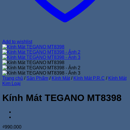
Add to wishlist
Trang chủ
/
Sản Phẩm
/
Kính Mát
/
Kính Mát P.R.C
/
Kính Mát
Kim Loại
Kính Mát TEGANO MT8398
₫
990.000