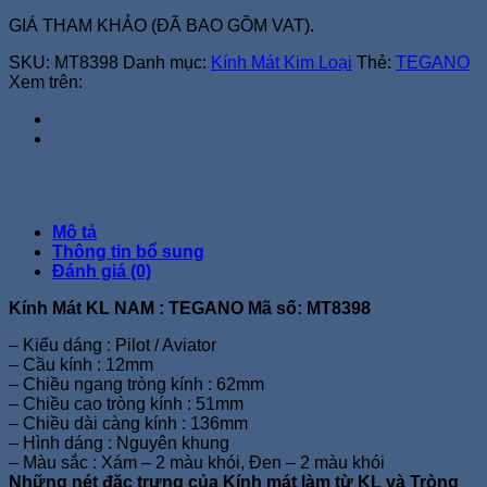
GIÁ THAM KHẢO (ĐÃ BAO GỒM VAT).
SKU:
MT8398
Danh mục:
Kính Mát Kim Loại
Thẻ:
TEGANO
Xem trên:
Mô tả
Thông tin bổ sung
Đánh giá (0)
Kính Mát KL NAM : TEGANO Mã số: MT8398
– Kiểu dáng : Pilot / Aviator
– Cầu kính : 12mm
– Chiều ngang tròng kính : 62mm
– Chiều cao tròng kính : 51mm
– Chiều dài càng kính : 136mm
– Hình dáng : Nguyên khung
– Màu sắc : Xám – 2 màu khói, Đen – 2 màu khói
Những nét đặc trưng của Kính mát làm từ KL và Tròng