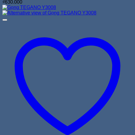
₫
630.000