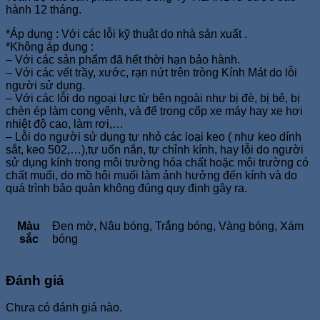
hành 12 tháng.
*Áp dụng : Với các lỗi kỹ thuật do nhà sản xuất .
*Không áp dụng :
– Với các sản phẩm đã hết thời hạn bảo hành.
– Với các vết trầy, xước, rạn nứt trên tròng Kính Mát do lỗi
người sử dụng.
– Với các lỗi do ngoại lực từ bên ngoài như bị đè, bị bẻ, bị
chèn ép làm cong vênh, và để trong cốp xe máy hay xe hơi
nhiệt độ cao, làm rơi,…
– Lỗi do người sử dụng tự nhỏ các loại keo ( như keo dính
sắt, keo 502,…),tự uốn nắn, tự chỉnh kính, hay lỗi do người
sử dụng kính trong môi trường hóa chất hoặc môi trường có
chất muối, do mồ hôi muối làm ảnh hưởng đến kính và do
quá trình bảo quản không đúng quy định gây ra.
Màu
Đen mờ, Nâu bóng, Trắng bóng, Vàng bóng, Xám
sắc
bóng
Đánh giá
Chưa có đánh giá nào.