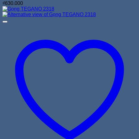
₫
630.000