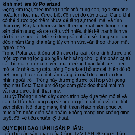
kính mát làm từ Polarized:
Gọng kim loại, theo thông tin từ nhà cung cấp, hợp kim nhẹ
hoặc kim loại mạ, được biết đến với độ cứng cao. Càng kính
có thể được bọc thêm nhựa để tăng sự thoải mái và tính
thẩm mỹ. Đây là nhóm vật liệu thường xuất hiện trong dòng
sản phẩm trung và cao cấp, với nhiều thiết kế thanh lịch và
độ bền cơ học tốt. Một số dòng sản phẩm sử dụng kim loại
dẻo nhằm tăng khả năng tùy chỉnh vừa vặn theo khuôn mặt
người đeo.
Tròng Polarized (tròng phân cực) là loại tròng kính được phủ
một lớp màng lọc giúp ngăn ánh sáng chói, giảm phản xạ từ
các bề mặt như mặt nước, mặt đường hoặc kính xe. Theo
mô tả từ nhà cung cấp, tròng Polarized hỗ trợ cải thiện độ rõ
nét, trung thực của hình ảnh và giúp mắt dễ chịu hơn khi
nhìn ngoài trời. Tròng này thường được kết hợp với gọng
nhẹ như Beta Titanium để tạo cảm giác đeo thoải mái mà
vẫn giữ được tính thẩm mỹ.
Lưu ý: Thông tin trên đây được trình bày dựa trên mô tả và
cam kết từ nhà cung cấp về nguồn gốc chất liệu và đặc tính
sản phẩm. Nội dung mang tính tham khảo nhằm phục vụ
mục đích nhận diện sản phẩm, không mang tính khẳng định
tuyệt đối về tiêu chuẩn kỹ thuật.
QUY ĐỊNH BẢO HÀNH SẢN PHẨM:
Toàn bộ các sản phẩm của Công Ty VILANDIO được bảo