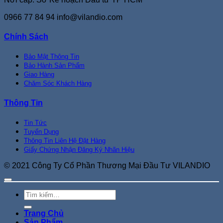
0966 77 84 94
info@vilandio.com
Chính Sách
Bảo Mật Thông Tin
Bảo Hành Sản Phẩm
Giao Hàng
Chăm Sóc Khách Hàng
Thông Tin
Tin Tức
Tuyển Dụng
Thông Tin Liên Hệ Đặt Hàng
Giấy Chứng Nhận Đăng Ký Nhãn Hiệu
© 2021 Công Ty Cổ Phần Thương Mại Đầu Tư VILANDIO
Tìm
kiếm:
Trang Chủ
Sản Phẩm