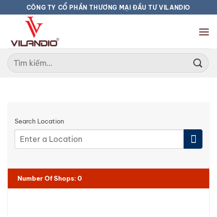
Bỏ
CÔNG TY CỔ PHẦN THƯƠNG MẠI ĐẦU TƯ VILANDIO
qua
nội
dung
Tìm
kiếm:
Search Location
Number Of Shops
:
0