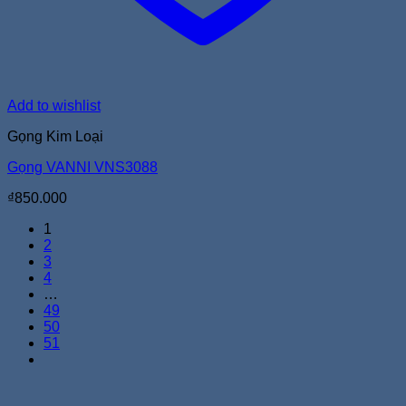
Add to wishlist
Gọng Kim Loại
Gọng VANNI VNS3088
₫
850.000
1
2
3
4
…
49
50
51