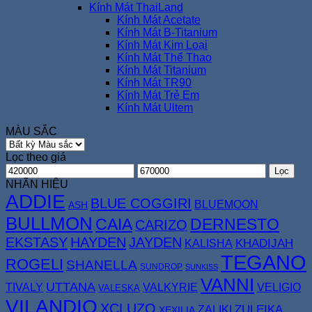
Kính Mát ThaiLand
Kính Mát Acetate
Kính Mát B-Titanium
Kính Mát Kim Loại
Kính Mát Thể Thao
Kính Mát Titanium
Kính Mát TR90
Kính Mát Trẻ Em
Kính Mát Ultem
MÀU SẮC
Lọc theo giá
Giá
Giá
Lọc
tối
tối
NHÃN HIỆU
thiểu
đa
ADDIE
BLUE COGGIRI
BLUEMOON
ASH
BULLMON
CAIA
DERNESTO
CARIZO
EKSTASY
HAYDEN
JAYDEN
KALISHA
KHADIJAH
TEGANO
ROGELI
SHANELLA
SUNDROP
SUNKISS
VANNI
UTTANA
TIVALY
VELIGIO
VALKYRIE
VALESKA
VILANDIO
XCLUZO
ZULEIKA
ZALIKI
XEXILIA