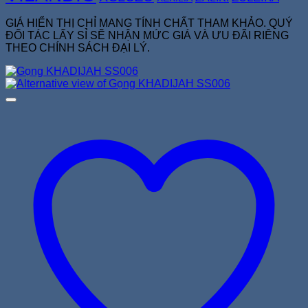
GIÁ HIỂN THỊ CHỈ MANG TÍNH CHẤT THAM KHẢO. QUÝ
ĐỐI TÁC LẤY SỈ SẼ NHẬN MỨC GIÁ VÀ ƯU ĐÃI RIÊNG
THEO CHÍNH SÁCH ĐẠI LÝ.