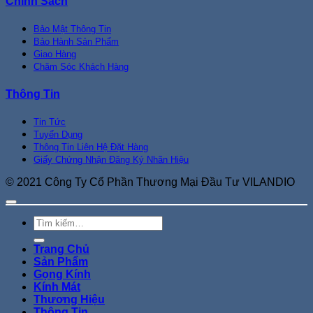
Chính Sách
Bảo Mật Thông Tin
Bảo Hành Sản Phẩm
Giao Hàng
Chăm Sóc Khách Hàng
Thông Tin
Tin Tức
Tuyển Dụng
Thông Tin Liên Hệ Đặt Hàng
Giấy Chứng Nhận Đăng Ký Nhãn Hiệu
© 2021 Công Ty Cổ Phần Thương Mại Đầu Tư VILANDIO
Tìm
kiếm:
Trang Chủ
Sản Phẩm
Gọng Kính
Kính Mát
Thương Hiệu
Thông Tin