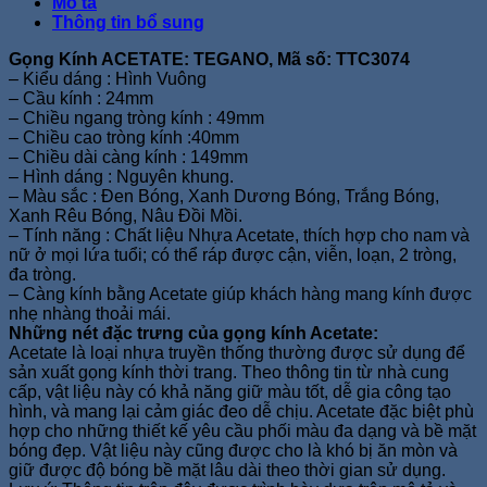
Mô tả
Thông tin bổ sung
Gọng Kính ACETATE: TEGANO, Mã số: TTC3074
– Kiểu dáng : Hình Vuông
– Cầu kính : 24mm
– Chiều ngang tròng kính : 49mm
– Chiều cao tròng kính :40mm
– Chiều dài càng kính : 149mm
– Hình dáng : Nguyên khung.
– Màu sắc : Đen Bóng, Xanh Dương Bóng, Trắng Bóng,
Xanh Rêu Bóng, Nâu Đồi Mồi.
– Tính năng : Chất liệu Nhựa Acetate, thích hợp cho nam và
nữ ở mọi lứa tuổi; có thể ráp được cận, viễn, loạn, 2 tròng,
đa tròng.
– Càng kính bằng Acetate giúp khách hàng mang kính được
nhẹ nhàng thoải mái.
Những nét đặc trưng của gọng kính Acetate:
Acetate là loại nhựa truyền thống thường được sử dụng để
sản xuất gọng kính thời trang. Theo thông tin từ nhà cung
cấp, vật liệu này có khả năng giữ màu tốt, dễ gia công tạo
hình, và mang lại cảm giác đeo dễ chịu. Acetate đặc biệt phù
hợp cho những thiết kế yêu cầu phối màu đa dạng và bề mặt
bóng đẹp. Vật liệu này cũng được cho là khó bị ăn mòn và
giữ được độ bóng bề mặt lâu dài theo thời gian sử dụng.