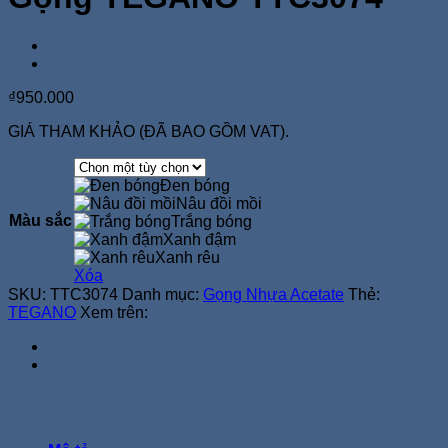
₫
950.000
GIÁ THAM KHẢO (ĐÃ BAO GỒM VAT).
Đen bóng
Nâu đồi mồi
Màu sắc
Trắng bóng
Xanh đậm
Xanh rêu
Xóa
SKU:
TTC3074
Danh mục:
Gọng Nhựa Acetate
Thẻ:
TEGANO
Xem trên: