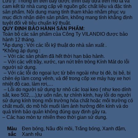
Lưu ý: Thông tin trên đây được trình bày dựa trên mô tả và
cam kết từ nhà cung cấp về nguồn gốc chất liệu và đặc tính
sản phẩm. Nội dung mang tính tham khảo nhằm phục vụ
mục đích nhận diện sản phẩm, không mang tính khẳng định
tuyệt đối về tiêu chuẩn kỹ thuật.
QUY ĐỊNH BẢO HÀNH SẢN PHẨM:
Toàn bộ các sản phẩm của Công Ty VILANDIO được bảo
hành 12 tháng.
*Áp dụng : Với các lỗi kỹ thuật do nhà sản xuất .
*Không áp dụng :
– Với các sản phẩm đã hết thời hạn bảo hành.
– Với các vết trầy, xước, rạn nứt trên tròng Kính Mát do lỗi
người sử dụng.
– Với các lỗi do ngoại lực từ bên ngoài như bị đè, bị bẻ, bị
chèn ép làm cong vênh, và để trong cốp xe máy hay xe hơi
nhiệt độ cao, làm rơi,…
– Lỗi do người sử dụng tự nhỏ các loại keo ( như keo dính
sắt, keo 502,…),tự uốn nắn, tự chỉnh kính, hay lỗi do người
sử dụng kính trong môi trường hóa chất hoặc môi trường có
chất muối, do mồ hôi muối làm ảnh hưởng đến kính và do
quá trình bảo quản không đúng quy định gây ra.
– Các hao mòn tự nhiên theo thời gian sử dụng.
Màu
Đen bóng, Nâu đồi mồi, Trắng bóng, Xanh đậm,
sắc
Xanh rêu