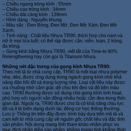
– Chiều ngang tròng kính : 55mm
– Chiều cao tròng kính : 34mm
– Chiều dài càng kính : 139mm
– Hình dáng : Nguyên khung
– Màu sắc : Đen Bóng, Đen Mờ, Đen Mờ Xám, Đen Mờ
Xanh,
– Tính năng : Chất liệu Nhựa TR90, thích hợp cho nam và
nữ ở mọi lứa tuổi; có thể ráp được cận, viễn, loạn, 2 tròng,
đa tròng.
– Gọng kính bằng Nhựa TR90, viết tắt của Time-to-90%
Relengthening hay còn gọi là Titanium Nhựa.
Những nét đặc trưng của gọng kính Nhựa TR90:
Theo mô tả từ nhà cung cấp, TR90 là một loại nhựa polymer
nhẹ, dẻo, được ứng dụng trong ngành gọng kính nhờ khả
năng đàn hồi tốt và trọng lượng nhẹ. Loại vật liệu này được
ưa chuộng nhờ cảm giác dễ chịu khi đeo và độ bền màu
cao. TR90 thường được sử dụng cho gọng kính linh hoạt,
phù hợp với người vận động nhiều hoặc cần đeo trong thời
gian dài. Ngoài ra, TR90 được cho là có khả năng chịu lực
tốt và ít bị biến dạng dưới tác động cơ học thông thường.
Lưu ý: Thông tin trên đây được trình bày dựa trên mô tả và
cam kết từ nhà cung cấp về nguồn gốc chất liệu và đặc tính
sản phẩm. Nội dung mang tính tham khảo nhằm phục vụ
mục đích nhận diện sản phẩm, không mang tính khẳng định