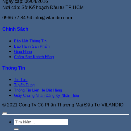
Ngày cấp: 06/04/2016
Nơi cấp: Sở Kế hoạch Đầu tư TP HCM
0966 77 84 94
info@vilandio.com
Chính Sách
Bảo Mật Thông Tin
Bảo Hành Sản Phẩm
Giao Hàng
Chăm Sóc Khách Hàng
Thông Tin
Tin Tức
Tuyển Dụng
Thông Tin Liên Hệ Đặt Hàng
Giấy Chứng Nhận Đăng Ký Nhãn Hiệu
© 2021 Công Ty Cổ Phần Thương Mại Đầu Tư VILANDIO
Tìm
kiếm: