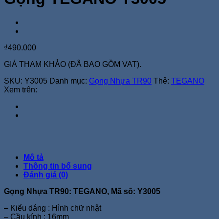
₫
490.000
GIÁ THAM KHẢO (ĐÃ BAO GỒM VAT).
SKU:
Y3005
Danh mục:
Gọng Nhựa TR90
Thẻ:
TEGANO
Xem trên:
Mô tả
Thông tin bổ sung
Đánh giá (0)
Gọng Nhựa TR90: TEGANO, Mã số: Y3005
– Kiểu dáng : Hình chữ nhật
– Cầu kính : 16mm