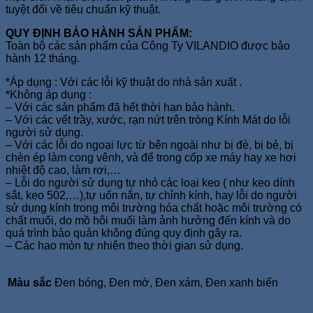
tuyệt đối về tiêu chuẩn kỹ thuật.
QUY ĐỊNH BẢO HÀNH SẢN PHẨM:
Toàn bộ các sản phẩm của Công Ty VILANDIO được bảo
hành 12 tháng.
*Áp dụng : Với các lỗi kỹ thuật do nhà sản xuất .
*Không áp dụng :
– Với các sản phẩm đã hết thời hạn bảo hành.
– Với các vết trầy, xước, rạn nứt trên tròng Kính Mát do lỗi
người sử dụng.
– Với các lỗi do ngoại lực từ bên ngoài như bị đè, bị bẻ, bị
chèn ép làm cong vênh, và để trong cốp xe máy hay xe hơi
nhiệt độ cao, làm rơi,…
– Lỗi do người sử dụng tự nhỏ các loại keo ( như keo dính
sắt, keo 502,…),tự uốn nắn, tự chỉnh kính, hay lỗi do người
sử dụng kính trong môi trường hóa chất hoặc môi trường có
chất muối, do mồ hôi muối làm ảnh hưởng đến kính và do
quá trình bảo quản không đúng quy định gây ra.
– Các hao mòn tự nhiên theo thời gian sử dụng.
Màu sắc
Đen bóng, Đen mờ, Đen xám, Đen xanh biển