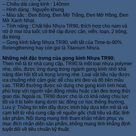
– Chiều dài càng kính : 140mm
– Hình dáng : Nguyên khung
– Màu sắc : Đen Bóng, Đen Mờ Trắng, Đen Mờ Hồng, Đen
Mờ Xanh Nhạt.
– Tính năng : Chất liệu Nhựa TR90, thích hợp cho nam và
nữ ở mọi lứa tuổi; có thể ráp được cận, viễn, loạn, 2 tròng,
đa tròng.
– Gọng kính bằng Nhựa TR90, viết tắt của Time-to-90%
Relengthening hay còn gọi là Titanium Nhựa.
Những nét đặc trưng của gọng kính Nhựa TR90:
Theo mô tả từ nhà cung cấp, TR90 là một loại nhựa polymer
nhẹ, dẻo, được ứng dụng trong ngành gọng kính nhờ khả
năng đàn hồi tốt và trọng lượng nhẹ. Loại vật liệu này được
ưa chuộng nhờ cảm giác dễ chịu khi đeo và độ bền màu
cao. TR90 thường được sử dụng cho gọng kính linh hoạt,
phù hợp với người vận động nhiều hoặc cần đeo trong thời
gian dài. Ngoài ra, TR90 được cho là có khả năng chịu lực
tốt và ít bị biến dạng dưới tác động cơ học thông thường.
Lưu ý: Thông tin trên đây được trình bày dựa trên mô tả và
cam kết từ nhà cung cấp về nguồn gốc chất liệu và đặc tính
sản phẩm. Nội dung mang tính tham khảo nhằm phục vụ
mục đích nhận diện sản phẩm, không mang tính khẳng định
tuyệt đối về tiêu chuẩn kỹ thuật.