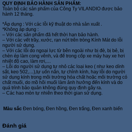
QUY ĐỊNH BẢO HÀNH SẢN PHẨM:
Toàn bộ các sản phẩm của Công Ty VILANDIO được bảo
hành 12 tháng.
*Áp dụng : Với các lỗi kỹ thuật do nhà sản xuất .
*Không áp dụng :
– Với các sản phẩm đã hết thời hạn bảo hành.
– Với các vết trầy, xước, rạn nứt trên tròng Kính Mát do lỗi
người sử dụng.
– Với các lỗi do ngoại lực từ bên ngoài như bị đè, bị bẻ, bị
chèn ép làm cong vênh, và để trong cốp xe máy hay xe hơi
nhiệt độ cao, làm rơi,…
– Lỗi do người sử dụng tự nhỏ các loại keo ( như keo dính
sắt, keo 502,…),tự uốn nắn, tự chỉnh kính, hay lỗi do người
sử dụng kính trong môi trường hóa chất hoặc môi trường có
chất muối, do mồ hôi muối làm ảnh hưởng đến kính và do
quá trình bảo quản không đúng quy định gây ra.
– Các hao mòn tự nhiên theo thời gian sử dụng.
Màu sắc
Đen bóng, Đen hồng, Đen trắng, Đen xanh biển
Đánh giá