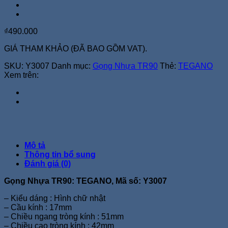
₫
490.000
GIÁ THAM KHẢO (ĐÃ BAO GỒM VAT).
SKU:
Y3007
Danh mục:
Gọng Nhựa TR90
Thẻ:
TEGANO
Xem trên:
Mô tả
Thông tin bổ sung
Đánh giá (0)
Gọng Nhựa TR90: TEGANO, Mã số: Y3007
– Kiểu dáng : Hình chữ nhật
– Cầu kính : 17mm
– Chiều ngang tròng kính : 51mm
– Chiều cao tròng kính : 42mm