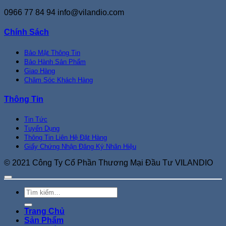
0966 77 84 94
info@vilandio.com
Chính Sách
Bảo Mật Thông Tin
Bảo Hành Sản Phẩm
Giao Hàng
Chăm Sóc Khách Hàng
Thông Tin
Tin Tức
Tuyển Dụng
Thông Tin Liên Hệ Đặt Hàng
Giấy Chứng Nhận Đăng Ký Nhãn Hiệu
© 2021 Công Ty Cổ Phần Thương Mại Đầu Tư VILANDIO
Tìm
kiếm:
Trang Chủ
Sản Phẩm