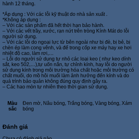
hành 12 tháng.
*Áp dụng : Với các lỗi kỹ thuật do nhà sản xuất .
*Không áp dụng :
– Với các sản phẩm đã hết thời hạn bảo hành.
– Với các vết trầy, xước, rạn nứt trên tròng Kính Mát do lỗi
người sử dụng.
– Với các lỗi do ngoại lực từ bên ngoài như bị đè, bị bẻ, bị
chèn ép làm cong vênh, và để trong cốp xe máy hay xe hơi
nhiệt độ cao, làm rơi,…
– Lỗi do người sử dụng tự nhỏ các loại keo ( như keo dính
sắt, keo 502,…),tự uốn nắn, tự chỉnh kính, hay lỗi do người
sử dụng kính trong môi trường hóa chất hoặc môi trường có
chất muối, do mồ hôi muối làm ảnh hưởng đến kính và do
quá trình bảo quản không đúng quy định gây ra.
– Các hao mòn tự nhiên theo thời gian sử dụng.
Màu
Đen mờ, Nâu bóng, Trắng bóng, Vàng bóng, Xám
sắc
bóng
Đánh giá
Chưa có đánh giá nào.