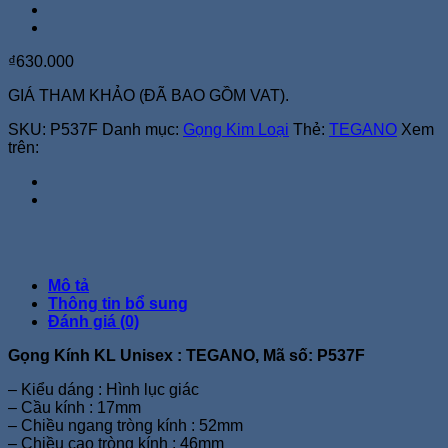
₫
630.000
GIÁ THAM KHẢO (ĐÃ BAO GỒM VAT).
SKU:
P537F
Danh mục:
Gọng Kim Loại
Thẻ:
TEGANO
Xem
trên:
Mô tả
Thông tin bổ sung
Đánh giá (0)
Gọng Kính KL Unisex : TEGANO, Mã số: P537F
– Kiểu dáng : Hình lục giác
– Cầu kính : 17mm
– Chiều ngang tròng kính : 52mm
– Chiều cao tròng kính : 46mm