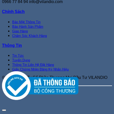
0966 77 84 94
info@vilandio.com
Chính Sách
Bảo Mật Thông Tin
Bảo Hành Sản Phẩm
Giao Hàng
Chăm Sóc Khách Hàng
Thông Tin
Tin Tức
Tuyển Dụng
Thông Tin Liên Hệ Đặt Hàng
Giấy Chứng Nhận Đăng Ký Nhãn Hiệu
© 2021 Công Ty Cổ Phần Thương Mại Đầu Tư VILANDIO