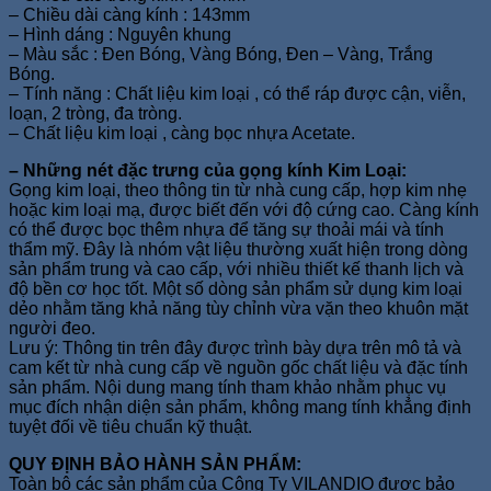
– Chiều dài càng kính : 143mm
– Hình dáng : Nguyên khung
– Màu sắc : Đen Bóng, Vàng Bóng, Đen – Vàng, Trắng
Bóng.
– Tính năng : Chất liệu kim loại , có thể ráp được cận, viễn,
loạn, 2 tròng, đa tròng.
– Chất liệu kim loại , càng bọc nhựa Acetate.
– Những nét đặc trưng của gọng kính Kim Loại:
Gọng kim loại, theo thông tin từ nhà cung cấp, hợp kim nhẹ
hoặc kim loại mạ, được biết đến với độ cứng cao. Càng kính
có thể được bọc thêm nhựa để tăng sự thoải mái và tính
thẩm mỹ. Đây là nhóm vật liệu thường xuất hiện trong dòng
sản phẩm trung và cao cấp, với nhiều thiết kế thanh lịch và
độ bền cơ học tốt. Một số dòng sản phẩm sử dụng kim loại
dẻo nhằm tăng khả năng tùy chỉnh vừa vặn theo khuôn mặt
người đeo.
Lưu ý: Thông tin trên đây được trình bày dựa trên mô tả và
cam kết từ nhà cung cấp về nguồn gốc chất liệu và đặc tính
sản phẩm. Nội dung mang tính tham khảo nhằm phục vụ
mục đích nhận diện sản phẩm, không mang tính khẳng định
tuyệt đối về tiêu chuẩn kỹ thuật.
QUY ĐỊNH BẢO HÀNH SẢN PHẨM:
Toàn bộ các sản phẩm của Công Ty VILANDIO được bảo