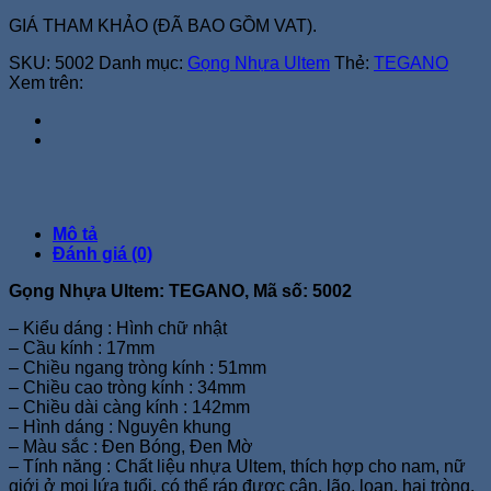
GIÁ THAM KHẢO (ĐÃ BAO GỒM VAT).
SKU:
5002
Danh mục:
Gọng Nhựa Ultem
Thẻ:
TEGANO
Xem trên:
Mô tả
Đánh giá (0)
Gọng Nhựa Ultem: TEGANO, Mã số: 5002
– Kiểu dáng : Hình chữ nhật
– Cầu kính : 17mm
– Chiều ngang tròng kính : 51mm
– Chiều cao tròng kính : 34mm
– Chiều dài càng kính : 142mm
– Hình dáng : Nguyên khung
– Màu sắc : Đen Bóng, Đen Mờ
– Tính năng : Chất liệu nhựa Ultem, thích hợp cho nam, nữ
giới ở mọi lứa tuổi, có thể ráp được cận, lão, loạn, hai tròng,