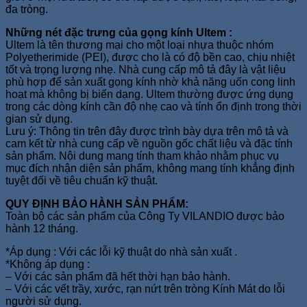
đa tròng.
Những nét đặc trưng của gọng kính Ultem :
Ultem là tên thương mại cho một loại nhựa thuộc nhóm
Polyetherimide (PEI), được cho là có độ bền cao, chịu nhiệt
tốt và trọng lượng nhẹ. Nhà cung cấp mô tả đây là vật liệu
phù hợp để sản xuất gọng kính nhờ khả năng uốn cong linh
hoạt mà không bị biến dạng. Ultem thường được ứng dụng
trong các dòng kính cần độ nhẹ cao và tính ổn định trong thời
gian sử dụng.
Lưu ý: Thông tin trên đây được trình bày dựa trên mô tả và
cam kết từ nhà cung cấp về nguồn gốc chất liệu và đặc tính
sản phẩm. Nội dung mang tính tham khảo nhằm phục vụ
mục đích nhận diện sản phẩm, không mang tính khẳng định
tuyệt đối về tiêu chuẩn kỹ thuật.
QUY ĐỊNH BẢO HÀNH SẢN PHẨM:
Toàn bộ các sản phẩm của Công Ty VILANDIO được bảo
hành 12 tháng.
*Áp dụng : Với các lỗi kỹ thuật do nhà sản xuất .
*Không áp dụng :
– Với các sản phẩm đã hết thời hạn bảo hành.
– Với các vết trầy, xước, rạn nứt trên tròng Kính Mát do lỗi
người sử dụng.