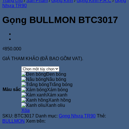
Trang chủ
/
Sản Phẩm
/
Gọng Kính
/
Gọng Kính P.R.C
/
Gọng
Nhựa TR90
Gọng BULLMON BTC3017
₫
850.000
GIÁ THAM KHẢO (ĐÃ BAO GỒM VAT).
Đen bóng
Nâu bóng
Trắng bóng
Màu sắc
Xám bóng
Xám xanh
Xanh hồng
Xanh oliu
Xóa
SKU:
BTC3017
Danh mục:
Gọng Nhựa TR90
Thẻ:
BULLMON
Xem trên: