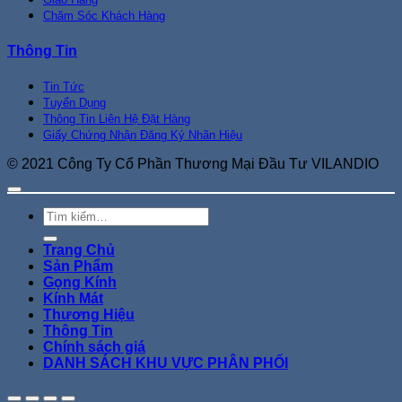
Chăm Sóc Khách Hàng
Thông Tin
Tin Tức
Tuyển Dụng
Thông Tin Liên Hệ Đặt Hàng
Giấy Chứng Nhận Đăng Ký Nhãn Hiệu
© 2021 Công Ty Cổ Phần Thương Mại Đầu Tư VILANDIO
Tìm
kiếm:
Trang Chủ
Sản Phẩm
Gọng Kính
Kính Mát
Thương Hiệu
Thông Tin
Chính sách giá
DANH SÁCH KHU VỰC PHÂN PHỐI