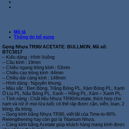
Mô tả
Thông tin bổ sung
Gọng Nhựa TR90/ ACETATE: BULLMON, Mã số:
BTC3017
– Kiểu dáng : Hình Vuông
– Cầu kính : 19mm
– Chiều ngang tròng kính : 53mm
– Chiều cao tròng kính :44mm
– Chiều dài càng kính : 149mm
– Hình dáng : Nguyên khung.
– Màu sắc : Đen Bóng, Trắng Bóng PL, Xám Bóng PL, Xanh
Ô Liu PL, Nâu Bóng PL, Xanh – Hồng PL, Xám – Xanh PL.
– Tính năng : Chất liệu Nhựa TR90/Acetate, thích hợp cho
nam và nữ ở mọi lứa tuổi; có thể ráp được cận, viễn, loạn, 2
tròng, đa tròng.
– Gọng kính bằng Nhựa TR90, viết tắt của Time-to-90%
Relengthening hay còn gọi là Titanium Nhựa.
– Càng kính bằng Acetate giúp khách hàng mang kính được