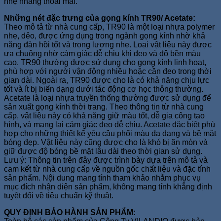
nhẹ nhàng thoải mái.
Những nét đặc trưng của gọng kính TR90/ Acetate:
Theo mô tả từ nhà cung cấp, TR90 là một loại nhựa polymer
nhẹ, dẻo, được ứng dụng trong ngành gọng kính nhờ khả
năng đàn hồi tốt và trọng lượng nhẹ. Loại vật liệu này được
ưa chuộng nhờ cảm giác dễ chịu khi đeo và độ bền màu
cao. TR90 thường được sử dụng cho gọng kính linh hoạt,
phù hợp với người vận động nhiều hoặc cần đeo trong thời
gian dài. Ngoài ra, TR90 được cho là có khả năng chịu lực
tốt và ít bị biến dạng dưới tác động cơ học thông thường.
Acetate là loại nhựa truyền thống thường được sử dụng để
sản xuất gọng kính thời trang. Theo thông tin từ nhà cung
cấp, vật liệu này có khả năng giữ màu tốt, dễ gia công tạo
hình, và mang lại cảm giác đeo dễ chịu. Acetate đặc biệt phù
hợp cho những thiết kế yêu cầu phối màu đa dạng và bề mặt
bóng đẹp. Vật liệu này cũng được cho là khó bị ăn mòn và
giữ được độ bóng bề mặt lâu dài theo thời gian sử dụng.
Lưu ý: Thông tin trên đây được trình bày dựa trên mô tả và
cam kết từ nhà cung cấp về nguồn gốc chất liệu và đặc tính
sản phẩm. Nội dung mang tính tham khảo nhằm phục vụ
mục đích nhận diện sản phẩm, không mang tính khẳng định
tuyệt đối về tiêu chuẩn kỹ thuật.
QUY ĐỊNH BẢO HÀNH SẢN PHẨM: