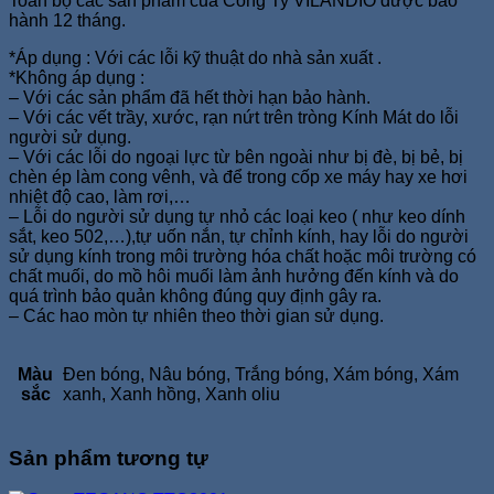
Toàn bộ các sản phẩm của Công Ty VILANDIO được bảo
hành 12 tháng.
*Áp dụng : Với các lỗi kỹ thuật do nhà sản xuất .
*Không áp dụng :
– Với các sản phẩm đã hết thời hạn bảo hành.
– Với các vết trầy, xước, rạn nứt trên tròng Kính Mát do lỗi
người sử dụng.
– Với các lỗi do ngoại lực từ bên ngoài như bị đè, bị bẻ, bị
chèn ép làm cong vênh, và để trong cốp xe máy hay xe hơi
nhiệt độ cao, làm rơi,…
– Lỗi do người sử dụng tự nhỏ các loại keo ( như keo dính
sắt, keo 502,…),tự uốn nắn, tự chỉnh kính, hay lỗi do người
sử dụng kính trong môi trường hóa chất hoặc môi trường có
chất muối, do mồ hôi muối làm ảnh hưởng đến kính và do
quá trình bảo quản không đúng quy định gây ra.
– Các hao mòn tự nhiên theo thời gian sử dụng.
Màu
Đen bóng, Nâu bóng, Trắng bóng, Xám bóng, Xám
sắc
xanh, Xanh hồng, Xanh oliu
Sản phẩm tương tự