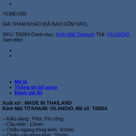
₫
3.680.000
GIÁ THAM KHẢO (ĐÃ BAO GỒM VAT).
SKU:
Ti5004
Danh mục:
Kính Mát Titanium
Thẻ:
VILANDIO
Xem trên:
Mô tả
Thông tin bổ sung
Đánh giá (0)
Xuất xứ : MADE IN THAILAND
Kính Mát TITANIUM: VILANDIO, Mã số: Ti5004
– Kiểu dáng : Pilot, Phi công
– Cầu kính : 13mm
– Chiều ngang tròng kính : 62mm
– Chiều cao tròng kính : 55mm