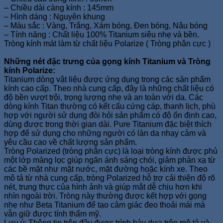
– Chiều dài càng kính : 145mm
– Hình dáng : Nguyên khung
– Màu sắc : Vàng, Trắng, Xám bóng, Đen bóng, Nâu bóng
– Tính năng : Chất liệu 100% Titanium siêu nhẹ và bền.
Tròng kính mát làm từ chất liệu Polarize ( Tròng phân cực )
Những nét đặc trưng của gọng kính Titanium và Tròng
kính Polarize:
Titanium dòng vật liệu được ứng dụng trong các sản phẩm
kính cao cấp. Theo nhà cung cấp, đây là những chất liệu có
độ bền vượt trội, trọng lượng nhẹ và an toàn với da. Các
dòng kính Titan thường có kết cấu cứng cáp, thanh lịch, phù
hợp với người sử dụng đòi hỏi sản phẩm có độ ổn định cao,
dùng được trong thời gian dài. Pure Titanium đặc biệt thích
hợp để sử dụng cho những người có làn da nhạy cảm và
yêu cầu cao về chất lượng sản phẩm.
Tròng Polarized (tròng phân cực) là loại tròng kính được phủ
một lớp màng lọc giúp ngăn ánh sáng chói, giảm phản xạ từ
các bề mặt như mặt nước, mặt đường hoặc kính xe. Theo
mô tả từ nhà cung cấp, tròng Polarized hỗ trợ cải thiện độ rõ
nét, trung thực của hình ảnh và giúp mắt dễ chịu hơn khi
nhìn ngoài trời. Tròng này thường được kết hợp với gọng
nhẹ như Beta Titanium để tạo cảm giác đeo thoải mái mà
vẫn giữ được tính thẩm mỹ.
Lưu ý: Thông tin trên đây được trình bày dựa trên mô tả và