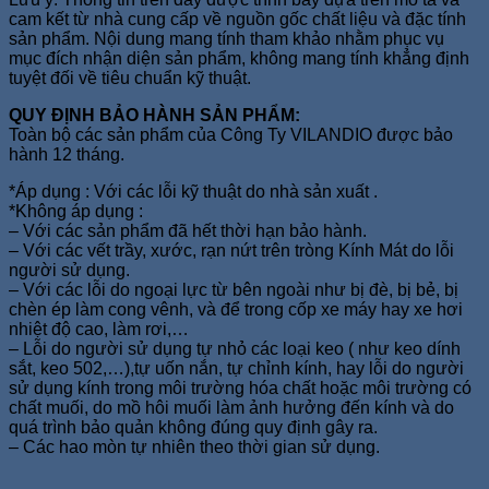
cam kết từ nhà cung cấp về nguồn gốc chất liệu và đặc tính
sản phẩm. Nội dung mang tính tham khảo nhằm phục vụ
mục đích nhận diện sản phẩm, không mang tính khẳng định
tuyệt đối về tiêu chuẩn kỹ thuật.
QUY ĐỊNH BẢO HÀNH SẢN PHẨM:
Toàn bộ các sản phẩm của Công Ty VILANDIO được bảo
hành 12 tháng.
*Áp dụng : Với các lỗi kỹ thuật do nhà sản xuất .
*Không áp dụng :
– Với các sản phẩm đã hết thời hạn bảo hành.
– Với các vết trầy, xước, rạn nứt trên tròng Kính Mát do lỗi
người sử dụng.
– Với các lỗi do ngoại lực từ bên ngoài như bị đè, bị bẻ, bị
chèn ép làm cong vênh, và để trong cốp xe máy hay xe hơi
nhiệt độ cao, làm rơi,…
– Lỗi do người sử dụng tự nhỏ các loại keo ( như keo dính
sắt, keo 502,…),tự uốn nắn, tự chỉnh kính, hay lỗi do người
sử dụng kính trong môi trường hóa chất hoặc môi trường có
chất muối, do mồ hôi muối làm ảnh hưởng đến kính và do
quá trình bảo quản không đúng quy định gây ra.
– Các hao mòn tự nhiên theo thời gian sử dụng.