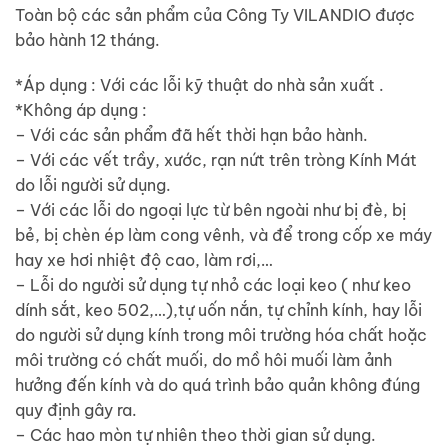
Toàn bộ các sản phẩm của Công Ty VILANDIO được
bảo hành 12 tháng.
*Áp dụng : Với các lỗi kỹ thuật do nhà sản xuất .
*Không áp dụng :
– Với các sản phẩm đã hết thời hạn bảo hành.
– Với các vết trầy, xước, rạn nứt trên tròng Kính Mát
do lỗi người sử dụng.
– Với các lỗi do ngoại lực từ bên ngoài như bị đè, bị
bẻ, bị chèn ép làm cong vênh, và để trong cốp xe máy
hay xe hơi nhiệt độ cao, làm rơi,…
– Lỗi do người sử dụng tự nhỏ các loại keo ( như keo
dính sắt, keo 502,…),tự uốn nắn, tự chỉnh kính, hay lỗi
do người sử dụng kính trong môi trường hóa chất hoặc
môi trường có chất muối, do mồ hôi muối làm ảnh
hưởng đến kính và do quá trình bảo quản không đúng
quy định gây ra.
– Các hao mòn tự nhiên theo thời gian sử dụng.