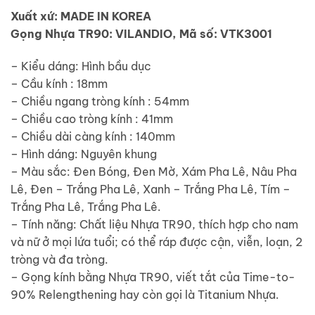
Xuất xứ: MADE IN KOREA
Gọng Nhựa TR90: VILANDIO, Mã số: VTK3001
– Kiểu dáng: Hình bầu dục
– Cầu kính : 18mm
– Chiều ngang tròng kính : 54mm
– Chiều cao tròng kính : 41mm
– Chiều dài càng kính : 140mm
– Hình dáng: Nguyên khung
– Màu sắc: Đen Bóng, Đen Mờ, Xám Pha Lê, Nâu Pha
Lê, Đen – Trắng Pha Lê, Xanh – Trắng Pha Lê, Tím –
Trắng Pha Lê, Trắng Pha Lê.
– Tính năng: Chất liệu Nhựa TR90, thích hợp cho nam
và nữ ở mọi lứa tuổi; có thể ráp được cận, viễn, loạn, 2
tròng và đa tròng.
– Gọng kính bằng Nhựa TR90, viết tắt của Time-to-
90% Relengthening hay còn gọi là Titanium Nhựa.