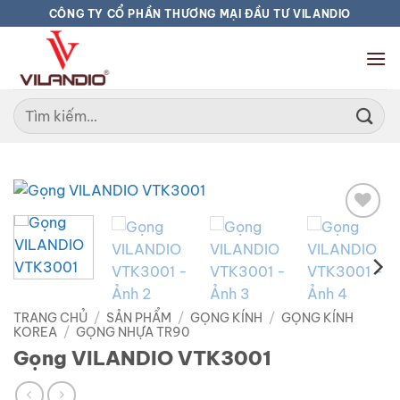
Bỏ
CÔNG TY CỔ PHẦN THƯƠNG MẠI ĐẦU TƯ VILANDIO
qua
nội
dung
Tìm
kiếm:
Add to
wishlist
TRANG CHỦ
/
SẢN PHẨM
/
GỌNG KÍNH
/
GỌNG KÍNH
KOREA
/
GỌNG NHỰA TR90
Gọng VILANDIO VTK3001