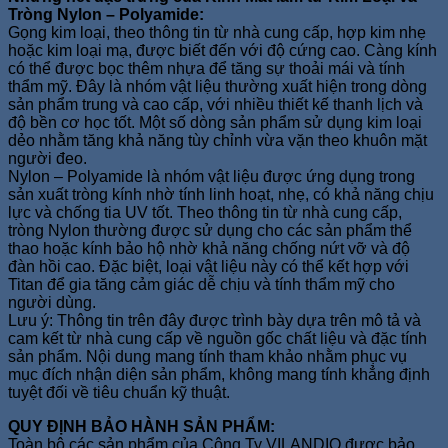
Tròng Nylon – Polyamide:
Gọng kim loại, theo thông tin từ nhà cung cấp, hợp kim nhẹ
hoặc kim loại mạ, được biết đến với độ cứng cao. Càng kính
có thể được bọc thêm nhựa để tăng sự thoải mái và tính
thẩm mỹ. Đây là nhóm vật liệu thường xuất hiện trong dòng
sản phẩm trung và cao cấp, với nhiều thiết kế thanh lịch và
độ bền cơ học tốt. Một số dòng sản phẩm sử dụng kim loại
dẻo nhằm tăng khả năng tùy chỉnh vừa vặn theo khuôn mặt
người đeo.
Nylon – Polyamide là nhóm vật liệu được ứng dụng trong
sản xuất tròng kính nhờ tính linh hoạt, nhẹ, có khả năng chịu
lực và chống tia UV tốt. Theo thông tin từ nhà cung cấp,
tròng Nylon thường được sử dụng cho các sản phẩm thể
thao hoặc kính bảo hộ nhờ khả năng chống nứt vỡ và độ
đàn hồi cao. Đặc biệt, loại vật liệu này có thể kết hợp với
Titan để gia tăng cảm giác dễ chịu và tính thẩm mỹ cho
người dùng.
Lưu ý: Thông tin trên đây được trình bày dựa trên mô tả và
cam kết từ nhà cung cấp về nguồn gốc chất liệu và đặc tính
sản phẩm. Nội dung mang tính tham khảo nhằm phục vụ
mục đích nhận diện sản phẩm, không mang tính khẳng định
tuyệt đối về tiêu chuẩn kỹ thuật.
QUY ĐỊNH BẢO HÀNH SẢN PHẨM:
Toàn bộ các sản phẩm của Công Ty VILANDIO được bảo