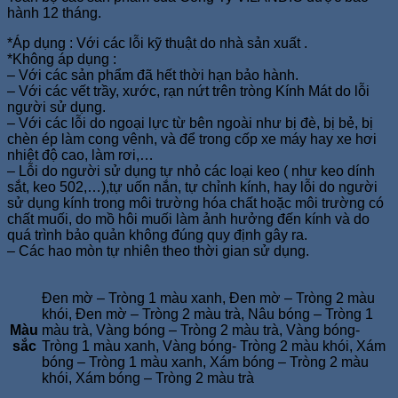
hành 12 tháng.
*Áp dụng : Với các lỗi kỹ thuật do nhà sản xuất .
*Không áp dụng :
– Với các sản phẩm đã hết thời hạn bảo hành.
– Với các vết trầy, xước, rạn nứt trên tròng Kính Mát do lỗi
người sử dụng.
– Với các lỗi do ngoại lực từ bên ngoài như bị đè, bị bẻ, bị
chèn ép làm cong vênh, và để trong cốp xe máy hay xe hơi
nhiệt độ cao, làm rơi,…
– Lỗi do người sử dụng tự nhỏ các loại keo ( như keo dính
sắt, keo 502,…),tự uốn nắn, tự chỉnh kính, hay lỗi do người
sử dụng kính trong môi trường hóa chất hoặc môi trường có
chất muối, do mồ hôi muối làm ảnh hưởng đến kính và do
quá trình bảo quản không đúng quy định gây ra.
– Các hao mòn tự nhiên theo thời gian sử dụng.
Đen mờ – Tròng 1 màu xanh, Đen mờ – Tròng 2 màu
khói, Đen mờ – Tròng 2 màu trà, Nâu bóng – Tròng 1
Màu
màu trà, Vàng bóng – Tròng 2 màu trà, Vàng bóng-
sắc
Tròng 1 màu xanh, Vàng bóng- Tròng 2 màu khói, Xám
bóng – Tròng 1 màu xanh, Xám bóng – Tròng 2 màu
khói, Xám bóng – Tròng 2 màu trà