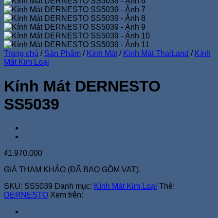
Trang chủ
/
Sản Phẩm
/
Kính Mát
/
Kính Mát ThaiLand
/
Kính
Mát Kim Loại
Kính Mát DERNESTO
SS5039
₫
1.970.000
GIÁ THAM KHẢO (ĐÃ BAO GỒM VAT).
SKU:
SS5039
Danh mục:
Kính Mát Kim Loại
Thẻ:
DERNESTO
Xem trên: