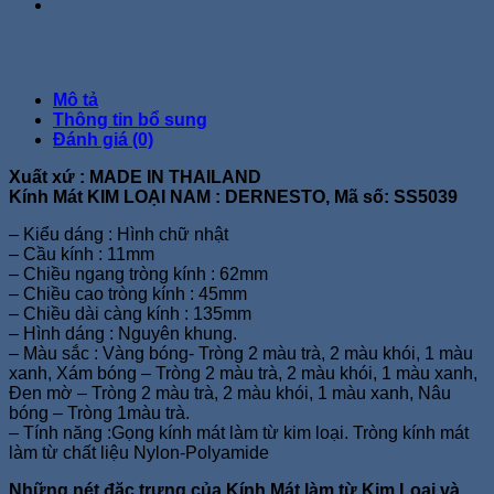
Mô tả
Thông tin bổ sung
Đánh giá (0)
Xuất xứ : MADE IN THAILAND
Kính Mát KIM LOẠI NAM : DERNESTO, Mã số: SS5039
– Kiểu dáng : Hình chữ nhật
– Cầu kính : 11mm
– Chiều ngang tròng kính : 62mm
– Chiều cao tròng kính : 45mm
– Chiều dài càng kính : 135mm
– Hình dáng : Nguyên khung.
– Màu sắc : Vàng bóng- Tròng 2 màu trà, 2 màu khói, 1 màu
xanh, Xám bóng – Tròng 2 màu trà, 2 màu khói, 1 màu xanh,
Đen mờ – Tròng 2 màu trà, 2 màu khói, 1 màu xanh, Nâu
bóng – Tròng 1màu trà.
– Tính năng :Gọng kính mát làm từ kim loại. Tròng kính mát
làm từ chất liệu Nylon-Polyamide
Những nét đặc trưng của Kính Mát làm từ Kim Loại và