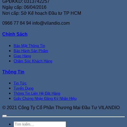
GPĐKKD: 0313742257
Ngày cấp: 06/04/2016
Nơi cấp: Sở Kế hoạch Đầu tư TP HCM
0966 77 84 94
info@vilandio.com
Chính Sách
Bảo Mật Thông Tin
Bảo Hành Sản Phẩm
Giao Hàng
Chăm Sóc Khách Hàng
Thông Tin
Tin Tức
Tuyển Dụng
Thông Tin Liên Hệ Đặt Hàng
Giấy Chứng Nhận Đăng Ký Nhãn Hiệu
© 2021 Công Ty Cổ Phần Thương Mại Đầu Tư VILANDIO
Tìm