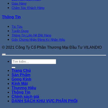
Giao Hàng
Chăm Sóc Khách Hàng
Thông Tin
Tin Tức
Tuyển Dụng
Thông Tin Liên Hệ Đặt Hàng
Giấy Chứng Nhận Đăng Ký Nhãn Hiệu
© 2021 Công Ty Cổ Phần Thương Mại Đầu Tư VILANDIO
Tìm
kiếm:
Trang Chủ
Sản Phẩm
Gọng Kính
Kính Mát
Thương Hiệu
Thông Tin
Chính sách giá
DANH SÁCH KHU VỰC PHÂN PHỐI