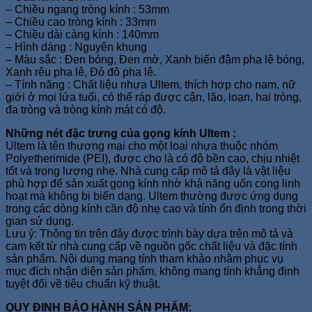
– Chiều ngang tròng kính : 53mm
– Chiều cao tròng kính : 33mm
– Chiều dài càng kính : 140mm
– Hình dáng : Nguyên khung
– Màu sắc : Đen bóng, Đen mờ, Xanh biển đậm pha lê bóng,
Xanh rêu pha lê, Đỏ đô pha lê.
– Tính năng : Chất liệu nhựa Ultem, thích hợp cho nam, nữ
giới ở mọi lứa tuổi, có thể ráp được cận, lão, loạn, hai tròng,
đa tròng và tròng kính mát có độ.
Những nét đặc trưng của gọng kính Ultem :
Ultem là tên thương mại cho một loại nhựa thuộc nhóm
Polyetherimide (PEI), được cho là có độ bền cao, chịu nhiệt
tốt và trọng lượng nhẹ. Nhà cung cấp mô tả đây là vật liệu
phù hợp để sản xuất gọng kính nhờ khả năng uốn cong linh
hoạt mà không bị biến dạng. Ultem thường được ứng dụng
trong các dòng kính cần độ nhẹ cao và tính ổn định trong thời
gian sử dụng.
Lưu ý: Thông tin trên đây được trình bày dựa trên mô tả và
cam kết từ nhà cung cấp về nguồn gốc chất liệu và đặc tính
sản phẩm. Nội dung mang tính tham khảo nhằm phục vụ
mục đích nhận diện sản phẩm, không mang tính khẳng định
tuyệt đối về tiêu chuẩn kỹ thuật.
QUY ĐỊNH BẢO HÀNH SẢN PHẨM: