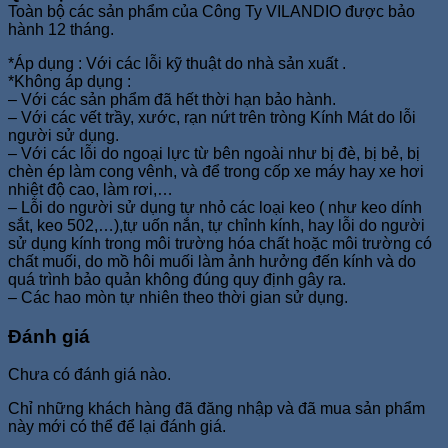
Toàn bộ các sản phẩm của Công Ty VILANDIO được bảo
hành 12 tháng.
*Áp dụng : Với các lỗi kỹ thuật do nhà sản xuất .
*Không áp dụng :
– Với các sản phẩm đã hết thời hạn bảo hành.
– Với các vết trầy, xước, rạn nứt trên tròng Kính Mát do lỗi
người sử dụng.
– Với các lỗi do ngoại lực từ bên ngoài như bị đè, bị bẻ, bị
chèn ép làm cong vênh, và để trong cốp xe máy hay xe hơi
nhiệt độ cao, làm rơi,…
– Lỗi do người sử dụng tự nhỏ các loại keo ( như keo dính
sắt, keo 502,…),tự uốn nắn, tự chỉnh kính, hay lỗi do người
sử dụng kính trong môi trường hóa chất hoặc môi trường có
chất muối, do mồ hôi muối làm ảnh hưởng đến kính và do
quá trình bảo quản không đúng quy định gây ra.
– Các hao mòn tự nhiên theo thời gian sử dụng.
Đánh giá
Chưa có đánh giá nào.
Chỉ những khách hàng đã đăng nhập và đã mua sản phẩm
này mới có thể để lại đánh giá.