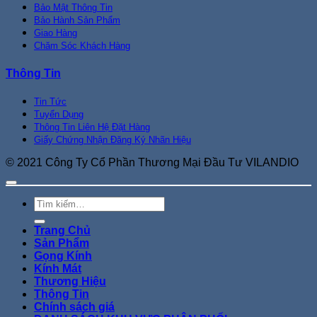
Bảo Mật Thông Tin
Bảo Hành Sản Phẩm
Giao Hàng
Chăm Sóc Khách Hàng
Thông Tin
Tin Tức
Tuyển Dụng
Thông Tin Liên Hệ Đặt Hàng
Giấy Chứng Nhận Đăng Ký Nhãn Hiệu
© 2021 Công Ty Cổ Phần Thương Mại Đầu Tư VILANDIO
Tìm
kiếm:
Trang Chủ
Sản Phẩm
Gọng Kính
Kính Mát
Thương Hiệu
Thông Tin
Chính sách giá