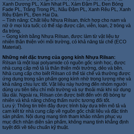
Xanh Dương PL, Xám Nhạt PL, Xám Đậm PL, Đen Bóng
Fade PL, Trắng Trong PL, Nâu Đậm PL, Xanh Rêu PL, Xanh
Rêu Đậm PL, Đen Hai Da.
– Tính năng: Chất liệu Nhựa Rilsan, thích hợp cho nam và
nữ ở mọi lứa tuổi; có thể ráp được cận, viễn, loạn, 2 tròng và
đa tròng.
– Gọng kính bằng Nhựa Rilsan, được làm từ vật liệu tự
nhiên thân thiện với môi trường, có khả năng tái chế (ECO
Material).
Những nét đặc trưng của gọng kính Nhựa Rilsan:
Rilsan là một loại polyamide có nguồn gốc sinh học, được
nhà cung cấp mô tả là thân thiện môi trường, dẻo và bền.
Nhà cung cấp cho biết Rilsan có thể tái chế và thường được
ứng dụng trong sản phẩm gọng kính nhờ trọng lượng nhẹ và
khả năng chịu lực tốt. Vật liệu này hướng đến nhóm người
dùng ưu tiên tiêu chí môi trường và sự thoải mái khi sử dụng
lâu dài. Ngoài ra, Rilsan còn được biết đến với độ bóng tự
nhiên và khả năng chống thấm nước tương đối tốt.
Lưu ý: Thông tin trên đây được trình bày dựa trên mô tả và
cam kết từ nhà cung cấp về nguồn gốc chất liệu và đặc tính
sản phẩm. Nội dung mang tính tham khảo nhằm phục vụ
mục đích nhận diện sản phẩm, không mang tính khẳng định
tuyệt đối về tiêu chuẩn kỹ thuật.