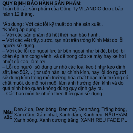
QUY ĐỊNH BẢO HÀNH SẢN PHẨM:
Toàn bộ các sản phẩm của Công Ty VILANDIO được bảo
hành 12 tháng.
*Áp dụng : Với các lỗi kỹ thuật do nhà sản xuất .
*Không áp dụng :
– Với các sản phẩm đã hết thời hạn bảo hành.
– Với các vết trầy, xước, rạn nứt trên tròng Kính Mát do lỗi
người sử dụng.
– Với các lỗi do ngoại lực từ bên ngoài như bị đè, bị bẻ, bị
chèn ép làm cong vênh, và để trong cốp xe máy hay xe hơi
nhiệt độ cao, làm rơi,…
– Lỗi do người sử dụng tự nhỏ các loại keo ( như keo dính
sắt, keo 502,…),tự uốn nắn, tự chỉnh kính, hay lỗi do người
sử dụng kính trong môi trường hóa chất hoặc môi trường có
chất muối, do mồ hôi muối làm ảnh hưởng đến kính và do
quá trình bảo quản không đúng quy định gây ra.
– Các hao mòn tự nhiên theo thời gian sử dụng.
Đen 2 da, Đen bóng, Đen mờ, Đen trắng, Trắng bóng,
Màu
Xám đậm, Xám nhạt, Xanh đậm, Xanh rêu, NÂU ĐẬM,
sắc
Xanh bóng, Xanh dương trắng, XANH REU FADE PL