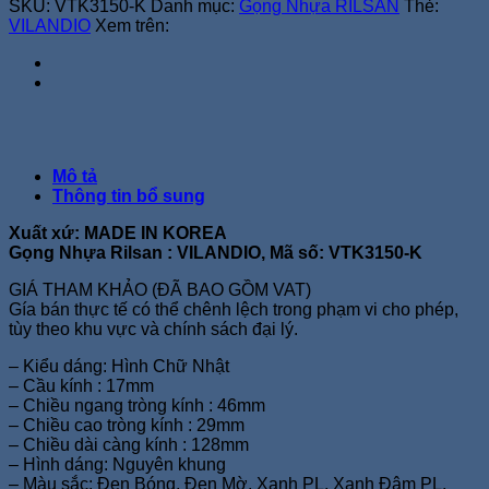
SKU:
VTK3150-K
Danh mục:
Gọng Nhựa RILSAN
Thẻ:
VILANDIO
Xem trên:
Mô tả
Thông tin bổ sung
Xuất xứ: MADE IN KOREA
Gọng Nhựa Rilsan : VILANDIO, Mã số: VTK3150-K
GIÁ THAM KHẢO (ĐÃ BAO GỒM VAT)
Gía bán thực tế có thể chênh lệch trong phạm vi cho phép,
tùy theo khu vực và chính sách đại lý.
– Kiểu dáng: Hình Chữ Nhật
– Cầu kính : 17mm
– Chiều ngang tròng kính : 46mm
– Chiều cao tròng kính : 29mm
– Chiều dài càng kính : 128mm
– Hình dáng: Nguyên khung
– Màu sắc: Đen Bóng, Đen Mờ, Xanh PL, Xanh Đậm PL,