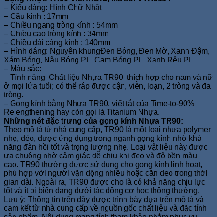
– Kiểu dáng: Hình Chữ Nhật
– Cầu kính : 17mm
– Chiều ngang tròng kính : 54mm
– Chiều cao tròng kính : 34mm
– Chiều dài càng kính : 140mm
– Hình dáng: Nguyên khungĐen Bóng, Đen Mờ, Xanh Đậm,
Xám Bóng, Nâu Bóng PL, Cam Bóng PL, Xanh Rêu PL.
– Màu sắc:
– Tính năng: Chất liệu Nhựa TR90, thích hợp cho nam và nữ
ở mọi lứa tuổi; có thể ráp được cận, viễn, loạn, 2 tròng và đa
tròng.
– Gọng kính bằng Nhựa TR90, viết tắt của Time-to-90%
Relengthening hay còn gọi là Titanium Nhựa.
Những nét đặc trưng của gọng kính Nhựa TR90:
Theo mô tả từ nhà cung cấp, TR90 là một loại nhựa polymer
nhẹ, dẻo, được ứng dụng trong ngành gọng kính nhờ khả
năng đàn hồi tốt và trọng lượng nhẹ. Loại vật liệu này được
ưa chuộng nhờ cảm giác dễ chịu khi đeo và độ bền màu
cao. TR90 thường được sử dụng cho gọng kính linh hoạt,
phù hợp với người vận động nhiều hoặc cần đeo trong thời
gian dài. Ngoài ra, TR90 được cho là có khả năng chịu lực
tốt và ít bị biến dạng dưới tác động cơ học thông thường.
Lưu ý: Thông tin trên đây được trình bày dựa trên mô tả và
cam kết từ nhà cung cấp về nguồn gốc chất liệu và đặc tính
sản phẩm. Nội dung mang tính tham khảo nhằm phục vụ