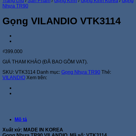
Trang chủ
/
Sản Phẩm
/
Gọng Kính
/
Gọng Kính Korea
/
Gọng
Nhựa TR90
Gọng VILANDIO VTK3114
₫
399.000
GIÁ THAM KHẢO (ĐÃ BAO GỒM VAT).
SKU:
VTK3114
Danh mục:
Gọng Nhựa TR90
Thẻ:
VILANDIO
Xem trên:
Mô tả
Xuất xứ: MADE IN KOREA
Gọng Nhựa TR90 VILANDIO, Mã số: VTK3114