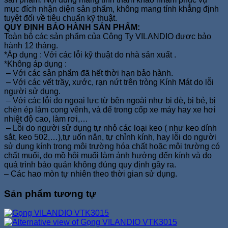
mục đích nhận diện sản phẩm, không mang tính khẳng định
tuyệt đối về tiêu chuẩn kỹ thuật.
QUY ĐỊNH BẢO HÀNH SẢN PHẨM:
Toàn bộ các sản phẩm của Công Ty VILANDIO được bảo
hành 12 tháng.
*Áp dụng : Với các lỗi kỹ thuật do nhà sản xuất .
*Không áp dụng :
– Với các sản phẩm đã hết thời hạn bảo hành.
– Với các vết trầy, xước, rạn nứt trên tròng Kính Mát do lỗi
người sử dụng.
– Với các lỗi do ngoại lực từ bên ngoài như bị đè, bị bẻ, bị
chèn ép làm cong vênh, và để trong cốp xe máy hay xe hơi
nhiệt độ cao, làm rơi,…
– Lỗi do người sử dụng tự nhỏ các loại keo ( như keo dính
sắt, keo 502,…),tự uốn nắn, tự chỉnh kính, hay lỗi do người
sử dụng kính trong môi trường hóa chất hoặc môi trường có
chất muối, do mồ hôi muối làm ảnh hưởng đến kính và do
quá trình bảo quản không đúng quy định gây ra.
– Các hao mòn tự nhiên theo thời gian sử dụng.
Sản phẩm tương tự