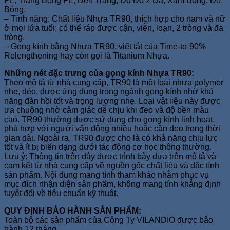
PL, Trắng Bóng PL, Đen Trắng, Đỏ Đô 2 Da, Xám Bóng, Đỏ
Bóng.
– Tính năng: Chất liệu Nhựa TR90, thích hợp cho nam và nữ
ở mọi lứa tuổi; có thể ráp được cận, viễn, loạn, 2 tròng và đa
tròng.
– Gọng kính bằng Nhựa TR90, viết tắt của Time-to-90%
Relengthening hay còn gọi là Titanium Nhựa.
Những nét đặc trưng của gọng kính Nhựa TR90:
Theo mô tả từ nhà cung cấp, TR90 là một loại nhựa polymer
nhẹ, dẻo, được ứng dụng trong ngành gọng kính nhờ khả
năng đàn hồi tốt và trọng lượng nhẹ. Loại vật liệu này được
ưa chuộng nhờ cảm giác dễ chịu khi đeo và độ bền màu
cao. TR90 thường được sử dụng cho gọng kính linh hoạt,
phù hợp với người vận động nhiều hoặc cần đeo trong thời
gian dài. Ngoài ra, TR90 được cho là có khả năng chịu lực
tốt và ít bị biến dạng dưới tác động cơ học thông thường.
Lưu ý: Thông tin trên đây được trình bày dựa trên mô tả và
cam kết từ nhà cung cấp về nguồn gốc chất liệu và đặc tính
sản phẩm. Nội dung mang tính tham khảo nhằm phục vụ
mục đích nhận diện sản phẩm, không mang tính khẳng định
tuyệt đối về tiêu chuẩn kỹ thuật.
QUY ĐỊNH BẢO HÀNH SẢN PHẨM:
Toàn bộ các sản phẩm của Công Ty VILANDIO được bảo
hành 12 tháng.