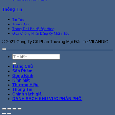
Thông Tin
Tin Tức
Tuyển Dụng
Thông Tin Liên Hệ Đặt Hàng
Giấy Chứng Nhận Đăng Ký Nhãn Hiệu
© 2021 Công Ty Cổ Phần Thương Mại Đầu Tư VILANDIO
Tìm
kiếm:
Trang Chủ
Sản Phẩm
Gọng Kính
Kính Mát
Thương Hiệu
Thông Tin
Chính sách giá
DANH SÁCH KHU VỰC PHÂN PHỐI