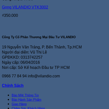
Gọng VILANDIO VTK3002
₫
350.000
Công Ty Cổ Phần Thương Mại Đầu Tư VILANDIO
19 Nguyễn Văn Tráng, P. Bến Thành, Tp.HCM
Người đại diện: Vũ Thị Lệ
GPĐKKD: 0313742257
Ngày cấp: 06/04/2016
Nơi cấp: Sở Kế hoạch Đầu tư TP HCM
0966 77 84 94
info@vilandio.com
Chính Sách
Bảo Mật Thông Tin
Bảo Hành Sản Phẩm
Giao Hàng
Chăm Sóc Khách Hàng