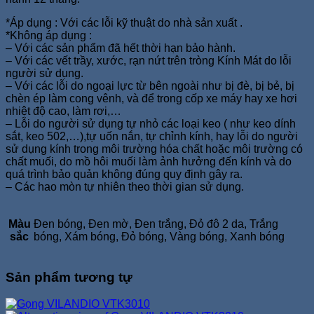
*Áp dụng : Với các lỗi kỹ thuật do nhà sản xuất .
*Không áp dụng :
– Với các sản phẩm đã hết thời hạn bảo hành.
– Với các vết trầy, xước, rạn nứt trên tròng Kính Mát do lỗi
người sử dụng.
– Với các lỗi do ngoại lực từ bên ngoài như bị đè, bị bẻ, bị
chèn ép làm cong vênh, và để trong cốp xe máy hay xe hơi
nhiệt độ cao, làm rơi,…
– Lỗi do người sử dụng tự nhỏ các loại keo ( như keo dính
sắt, keo 502,…),tự uốn nắn, tự chỉnh kính, hay lỗi do người
sử dụng kính trong môi trường hóa chất hoặc môi trường có
chất muối, do mồ hôi muối làm ảnh hưởng đến kính và do
quá trình bảo quản không đúng quy định gây ra.
– Các hao mòn tự nhiên theo thời gian sử dụng.
Màu
Đen bóng, Đen mờ, Đen trắng, Đỏ đô 2 da, Trắng
sắc
bóng, Xám bóng, Đỏ bóng, Vàng bóng, Xanh bóng
Sản phẩm tương tự