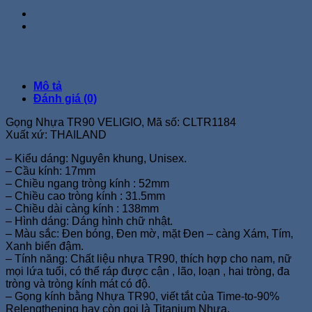
Mô tả
Đánh giá (0)
Gọng Nhựa TR90 VELIGIO, Mã số: CLTR1184
Xuất xứ: THAILAND
– Kiểu dáng: Nguyên khung, Unisex.
– Cầu kính: 17mm
– Chiều ngang tròng kính : 52mm
– Chiều cao tròng kính : 31.5mm
– Chiều dài càng kính : 138mm
– Hình dáng: Dáng hình chữ nhật.
– Màu sắc: Đen bóng, Đen mờ, mặt Đen – càng Xám, Tím,
Xanh biển đậm.
– Tính năng: Chất liệu nhựa TR90, thích hợp cho nam, nữ
mọi lứa tuổi, có thể ráp được cận , lão, loạn , hai tròng, đa
tròng và tròng kính mát có độ.
– Gọng kính bằng Nhựa TR90, viết tắt của Time-to-90%
Relengthening hay còn gọi là Titanium Nhựa.