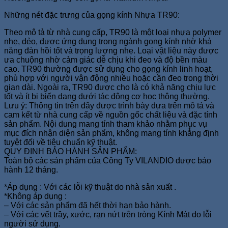
Những nét đặc trưng của gọng kính Nhựa TR90:
Theo mô tả từ nhà cung cấp, TR90 là một loại nhựa polymer
nhẹ, dẻo, được ứng dụng trong ngành gọng kính nhờ khả
năng đàn hồi tốt và trọng lượng nhẹ. Loại vật liệu này được
ưa chuộng nhờ cảm giác dễ chịu khi đeo và độ bền màu
cao. TR90 thường được sử dụng cho gọng kính linh hoạt,
phù hợp với người vận động nhiều hoặc cần đeo trong thời
gian dài. Ngoài ra, TR90 được cho là có khả năng chịu lực
tốt và ít bị biến dạng dưới tác động cơ học thông thường.
Lưu ý: Thông tin trên đây được trình bày dựa trên mô tả và
cam kết từ nhà cung cấp về nguồn gốc chất liệu và đặc tính
sản phẩm. Nội dung mang tính tham khảo nhằm phục vụ
mục đích nhận diện sản phẩm, không mang tính khẳng định
tuyệt đối về tiêu chuẩn kỹ thuật.
QUY ĐỊNH BẢO HÀNH SẢN PHẨM:
Toàn bộ các sản phẩm của Công Ty VILANDIO được bảo
hành 12 tháng.
*Áp dụng : Với các lỗi kỹ thuật do nhà sản xuất .
*Không áp dụng :
– Với các sản phẩm đã hết thời hạn bảo hành.
– Với các vết trầy, xước, rạn nứt trên tròng Kính Mát do lỗi
người sử dụng.