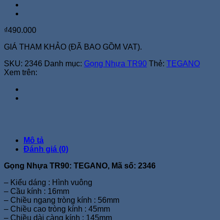
₫
490.000
GIÁ THAM KHẢO (ĐÃ BAO GỒM VAT).
SKU:
2346
Danh mục:
Gọng Nhựa TR90
Thẻ:
TEGANO
Xem trên:
Mô tả
Đánh giá (0)
Gọng Nhựa TR90: TEGANO, Mã số: 2346
– Kiểu dáng : Hình vuông
– Cầu kính : 16mm
– Chiều ngang tròng kính : 56mm
– Chiều cao tròng kính : 45mm
– Chiều dài càng kính : 145mm