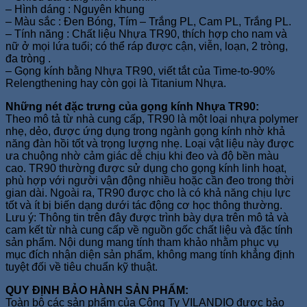
– Hình dáng : Nguyên khung
– Màu sắc : Đen Bóng, Tím – Trắng PL, Cam PL, Trắng PL.
– Tính năng : Chất liệu Nhựa TR90, thích hợp cho nam và
nữ ở mọi lứa tuổi; có thể ráp được cận, viễn, loạn, 2 tròng,
đa tròng .
– Gọng kính bằng Nhựa TR90, viết tắt của Time-to-90%
Relengthening hay còn gọi là Titanium Nhựa.
Những nét đặc trưng của gọng kính Nhựa TR90:
Theo mô tả từ nhà cung cấp, TR90 là một loại nhựa polymer
nhẹ, dẻo, được ứng dụng trong ngành gọng kính nhờ khả
năng đàn hồi tốt và trọng lượng nhẹ. Loại vật liệu này được
ưa chuộng nhờ cảm giác dễ chịu khi đeo và độ bền màu
cao. TR90 thường được sử dụng cho gọng kính linh hoạt,
phù hợp với người vận động nhiều hoặc cần đeo trong thời
gian dài. Ngoài ra, TR90 được cho là có khả năng chịu lực
tốt và ít bị biến dạng dưới tác động cơ học thông thường.
Lưu ý: Thông tin trên đây được trình bày dựa trên mô tả và
cam kết từ nhà cung cấp về nguồn gốc chất liệu và đặc tính
sản phẩm. Nội dung mang tính tham khảo nhằm phục vụ
mục đích nhận diện sản phẩm, không mang tính khẳng định
tuyệt đối về tiêu chuẩn kỹ thuật.
QUY ĐỊNH BẢO HÀNH SẢN PHẨM:
Toàn bộ các sản phẩm của Công Ty VILANDIO được bảo