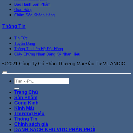
Bảo Hành Sản Phẩm
Giao Hàng
Chăm Sóc Khách Hàng
Thông Tin
Tin Tức
Tuyển Dụng
Thông Tin Liên Hệ Đặt Hàng
Giấy Chứng Nhận Đăng Ký Nhãn Hiệu
© 2021 Công Ty Cổ Phần Thương Mại Đầu Tư VILANDIO
Tìm
kiếm:
Trang Chủ
Sản Phẩm
Gọng Kính
Kính Mát
Thương Hiệu
Thông Tin
Chính sách giá
DANH SÁCH KHU VỰC PHÂN PHỐI