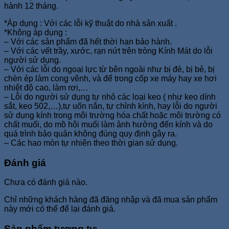
hành 12 tháng.
*Áp dụng : Với các lỗi kỹ thuật do nhà sản xuất .
*Không áp dụng :
– Với các sản phẩm đã hết thời hạn bảo hành.
– Với các vết trầy, xước, rạn nứt trên tròng Kính Mát do lỗi
người sử dụng.
– Với các lỗi do ngoại lực từ bên ngoài như bị đè, bị bẻ, bị
chèn ép làm cong vênh, và để trong cốp xe máy hay xe hơi
nhiệt độ cao, làm rơi,…
– Lỗi do người sử dụng tự nhỏ các loại keo ( như keo dính
sắt, keo 502,…),tự uốn nắn, tự chỉnh kính, hay lỗi do người
sử dụng kính trong môi trường hóa chất hoặc môi trường có
chất muối, do mồ hôi muối làm ảnh hưởng đến kính và do
quá trình bảo quản không đúng quy định gây ra.
– Các hao mòn tự nhiên theo thời gian sử dụng.
Đánh giá
Chưa có đánh giá nào.
Chỉ những khách hàng đã đăng nhập và đã mua sản phẩm
này mới có thể để lại đánh giá.
Sản phẩm tương tự