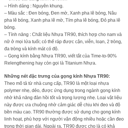
– Hình dáng : Nguyên khung.
– Màu sắc : Đen bóng, Đen mờ, Xanh pha lê bóng, Nâu
pha lê bóng, Xanh pha lê mờ, Tím pha lê bóng, Đỏ pha lê
bóng.
– Tính năng : Chất liệu Nhựa TR90, thích hợp cho nam và
nữ ở mọi lứa tuổi; có thể ráp được cận, viễn, loạn, 2 tròng,
đa tròng và kính mát có độ.
– Gọng kính bằng Nhựa TR90, viết tắt của Time-to-90%
Relengthening hay còn gọi là Titanium Nhựa.
Những nét đặc trưng của gọng kính Nhựa TR90:
Theo mô tả từ nhà cung cấp, TR90 là một loại nhựa
polymer nhẹ, dẻo, được ứng dụng trong ngành gọng kính
nhờ khả năng đàn hồi tốt và trọng lượng nhẹ. Loại vật liệu
này được ưa chuộng nhờ cảm giác dễ chịu khi đeo và độ
bền màu cao. TR90 thường được sử dụng cho gọng kính
linh hoạt, phù hợp với người vận động nhiều hoặc cần đeo
trong thời gian dài. Ngoài ra, TR90 được cho là có khả