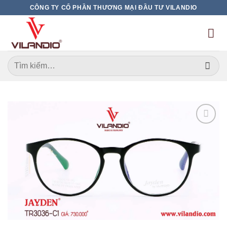
Bỏ
CÔNG TY CỔ PHẦN THƯƠNG MẠI ĐẦU TƯ VILANDIO
qua
nội
dung
Tìm
kiếm:
Add to
wishlist