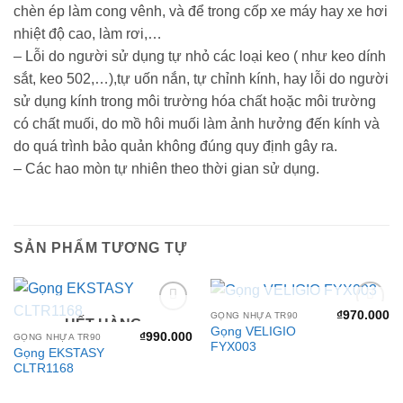
chèn ép làm cong vênh, và để trong cốp xe máy hay xe hơi
nhiệt độ cao, làm rơi,…
– Lỗi do người sử dụng tự nhỏ các loại keo ( như keo dính
sắt, keo 502,…),tự uốn nắn, tự chỉnh kính, hay lỗi do người
sử dụng kính trong môi trường hóa chất hoặc môi trường
có chất muối, do mồ hôi muối làm ảnh hưởng đến kính và
do quá trình bảo quản không đúng quy định gây ra.
– Các hao mòn tự nhiên theo thời gian sử dụng.
SẢN PHẨM TƯƠNG TỰ
HẾT HÀNG
₫
970.000
GỌNG NHỰA TR90
HẾT HÀNG
Add to
Add to
Gọng VELIGIO
wishlist
wishlist
₫
990.000
GỌNG NHỰA TR90
FYX003
Gọng EKSTASY
CLTR1168