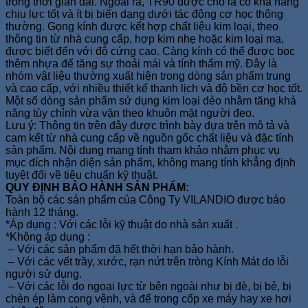
trong thời gian dài. Ngoài ra, TR90 được cho là có khả năng
chịu lực tốt và ít bị biến dạng dưới tác động cơ học thông
thường. Gọng kính được kết hợp chất liệu kim loại, theo
thông tin từ nhà cung cấp, hợp kim nhẹ hoặc kim loại mạ,
được biết đến với độ cứng cao. Càng kính có thể được bọc
thêm nhựa để tăng sự thoải mái và tính thẩm mỹ. Đây là
nhóm vật liệu thường xuất hiện trong dòng sản phẩm trung
và cao cấp, với nhiều thiết kế thanh lịch và độ bền cơ học tốt.
Một số dòng sản phẩm sử dụng kim loại dẻo nhằm tăng khả
năng tùy chỉnh vừa vặn theo khuôn mặt người đeo.
Lưu ý: Thông tin trên đây được trình bày dựa trên mô tả và
cam kết từ nhà cung cấp về nguồn gốc chất liệu và đặc tính
sản phẩm. Nội dung mang tính tham khảo nhằm phục vụ
mục đích nhận diện sản phẩm, không mang tính khẳng định
tuyệt đối về tiêu chuẩn kỹ thuật.
QUY ĐỊNH BẢO HÀNH SẢN PHẨM:
Toàn bộ các sản phẩm của Công Ty VILANDIO được bảo
hành 12 tháng.
*Áp dụng : Với các lỗi kỹ thuật do nhà sản xuất .
*Không áp dụng :
– Với các sản phẩm đã hết thời hạn bảo hành.
– Với các vết trầy, xước, rạn nứt trên tròng Kính Mát do lỗi
người sử dụng.
– Với các lỗi do ngoại lực từ bên ngoài như bị đè, bị bẻ, bị
chèn ép làm cong vênh, và để trong cốp xe máy hay xe hơi