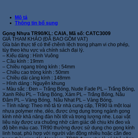
Mô tả
Thông tin bổ sung
Gọng Nhựa TR90/KL: CAIA, Mã số: CATC3009
GIÁ THAM KHẢO (ĐÃ BAO GỒM VAT)
Gía bán thực tế có thể chênh lệch trong phạm vi cho phép,
tùy theo khu vực và chính sách đại lý.
– Kiểu dáng : Hình Vuông
– Cầu kính : 19mm
– Chiều ngang tròng kính : 54mm
– Chiều cao tròng kính : 50mm
– Chiều dài càng kính : 148mm
– Hình dáng : Nguyên khung
– Màu sắc : Đen – Trắng Bóng, Nude Fade PL – Trắng Bóng,
Xanh Rêu PL – Trắng Bóng, Xám PL – Trắng Bóng, Nâu
Đậm PL – Vàng Bóng, Nâu Nhạt PL – Vàng Bóng.
– Tính năng: Theo mô tả từ nhà cung cấp, TR90 là một loại
nhựa polymer nhẹ, dẻo, được ứng dụng trong ngành gọng
kính nhờ khả năng đàn hồi tốt và trọng lượng nhẹ. Loại vật
liệu này được ưa chuộng nhờ cảm giác dễ chịu khi đeo và
độ bền màu cao. TR90 thường được sử dụng cho gọng kính
linh hoạt, phù hợp với người vận động nhiều hoặc cần đeo