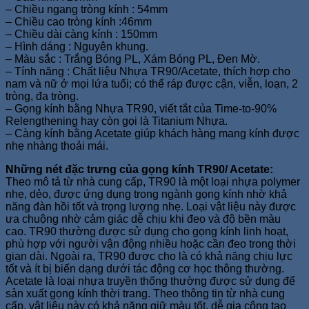
– Chiều ngang tròng kính : 54mm
– Chiều cao tròng kính :46mm
– Chiều dài càng kính : 150mm
– Hình dáng : Nguyên khung.
– Màu sắc : Trắng Bóng PL, Xám Bóng PL, Đen Mờ.
– Tính năng : Chất liệu Nhựa TR90/Acetate, thích hợp cho
nam và nữ ở mọi lứa tuổi; có thể ráp được cận, viễn, loạn, 2
tròng, đa tròng.
– Gọng kính bằng Nhựa TR90, viết tắt của Time-to-90%
Relengthening hay còn gọi là Titanium Nhựa.
– Càng kính bằng Acetate giúp khách hàng mang kính được
nhẹ nhàng thoải mái.
Những nét đặc trưng của gọng kính TR90/ Acetate:
Theo mô tả từ nhà cung cấp, TR90 là một loại nhựa polymer
nhẹ, dẻo, được ứng dụng trong ngành gọng kính nhờ khả
năng đàn hồi tốt và trọng lượng nhẹ. Loại vật liệu này được
ưa chuộng nhờ cảm giác dễ chịu khi đeo và độ bền màu
cao. TR90 thường được sử dụng cho gọng kính linh hoạt,
phù hợp với người vận động nhiều hoặc cần đeo trong thời
gian dài. Ngoài ra, TR90 được cho là có khả năng chịu lực
tốt và ít bị biến dạng dưới tác động cơ học thông thường.
Acetate là loại nhựa truyền thống thường được sử dụng để
sản xuất gọng kính thời trang. Theo thông tin từ nhà cung
cấp, vật liệu này có khả năng giữ màu tốt, dễ gia công tạo