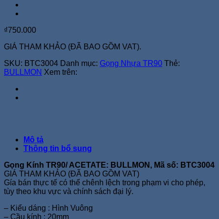
₫
750.000
GIÁ THAM KHẢO (ĐÃ BAO GỒM VAT).
SKU:
BTC3004
Danh mục:
Gọng Nhựa TR90
Thẻ:
BULLMON
Xem trên:
Mô tả
Thông tin bổ sung
Gọng Kính TR90/ ACETATE: BULLMON, Mã số: BTC3004
GIÁ THAM KHẢO (ĐÃ BAO GỒM VAT)
Gía bán thực tế có thể chênh lệch trong phạm vi cho phép,
tùy theo khu vực và chính sách đại lý.
– Kiểu dáng : Hình Vuông
– Cầu kính : 20mm