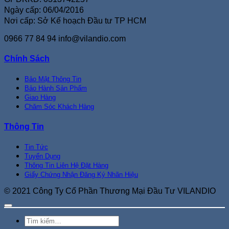
Ngày cấp: 06/04/2016
Nơi cấp: Sở Kế hoạch Đầu tư TP HCM
0966 77 84 94
info@vilandio.com
Chính Sách
Bảo Mật Thông Tin
Bảo Hành Sản Phẩm
Giao Hàng
Chăm Sóc Khách Hàng
Thông Tin
Tin Tức
Tuyển Dụng
Thông Tin Liên Hệ Đặt Hàng
Giấy Chứng Nhận Đăng Ký Nhãn Hiệu
© 2021 Công Ty Cổ Phần Thương Mại Đầu Tư VILANDIO
Tìm
kiếm: