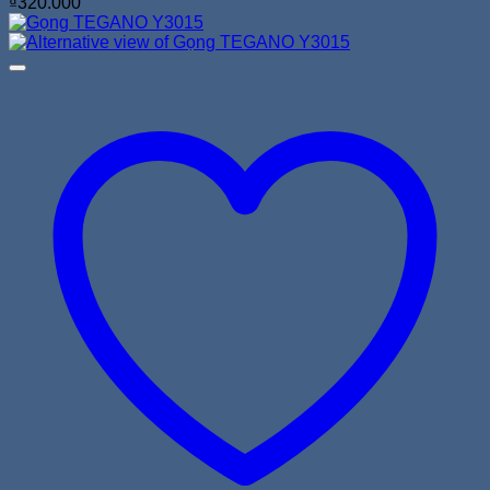
₫
320.000