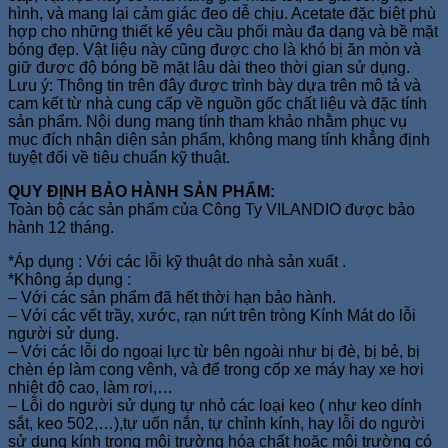
hình, và mang lại cảm giác đeo dễ chịu. Acetate đặc biệt phù
hợp cho những thiết kế yêu cầu phối màu đa dạng và bề mặt
bóng đẹp. Vật liệu này cũng được cho là khó bị ăn mòn và
giữ được độ bóng bề mặt lâu dài theo thời gian sử dụng.
Lưu ý: Thông tin trên đây được trình bày dựa trên mô tả và
cam kết từ nhà cung cấp về nguồn gốc chất liệu và đặc tính
sản phẩm. Nội dung mang tính tham khảo nhằm phục vụ
mục đích nhận diện sản phẩm, không mang tính khẳng định
tuyệt đối về tiêu chuẩn kỹ thuật.
QUY ĐỊNH BẢO HÀNH SẢN PHẨM:
Toàn bộ các sản phẩm của Công Ty VILANDIO được bảo
hành 12 tháng.
*Áp dụng : Với các lỗi kỹ thuật do nhà sản xuất .
*Không áp dụng :
– Với các sản phẩm đã hết thời hạn bảo hành.
– Với các vết trầy, xước, rạn nứt trên tròng Kính Mát do lỗi
người sử dụng.
– Với các lỗi do ngoại lực từ bên ngoài như bị đè, bị bẻ, bị
chèn ép làm cong vênh, và để trong cốp xe máy hay xe hơi
nhiệt độ cao, làm rơi,…
– Lỗi do người sử dụng tự nhỏ các loại keo ( như keo dính
sắt, keo 502,…),tự uốn nắn, tự chỉnh kính, hay lỗi do người
sử dụng kính trong môi trường hóa chất hoặc môi trường có