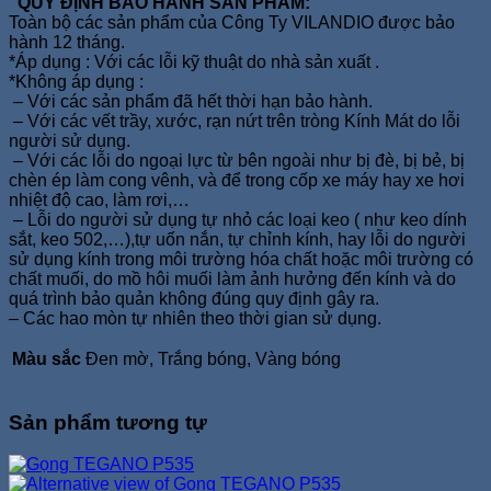
QUY ĐỊNH BẢO HÀNH SẢN PHẨM:
Toàn bộ các sản phẩm của Công Ty VILANDIO được bảo
hành 12 tháng.
*Áp dụng : Với các lỗi kỹ thuật do nhà sản xuất .
*Không áp dụng :
– Với các sản phẩm đã hết thời hạn bảo hành.
– Với các vết trầy, xước, rạn nứt trên tròng Kính Mát do lỗi
người sử dụng.
– Với các lỗi do ngoại lực từ bên ngoài như bị đè, bị bẻ, bị
chèn ép làm cong vênh, và để trong cốp xe máy hay xe hơi
nhiệt độ cao, làm rơi,…
– Lỗi do người sử dụng tự nhỏ các loại keo ( như keo dính
sắt, keo 502,…),tự uốn nắn, tự chỉnh kính, hay lỗi do người
sử dụng kính trong môi trường hóa chất hoặc môi trường có
chất muối, do mồ hôi muối làm ảnh hưởng đến kính và do
quá trình bảo quản không đúng quy định gây ra.
– Các hao mòn tự nhiên theo thời gian sử dụng.
Màu sắc
Đen mờ, Trắng bóng, Vàng bóng
Sản phẩm tương tự