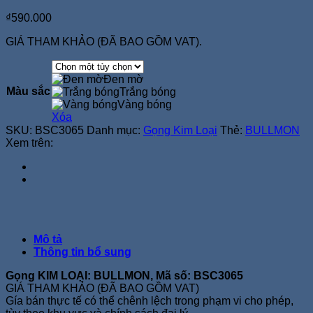
₫
590.000
GIÁ THAM KHẢO (ĐÃ BAO GỒM VAT).
Đen mờ
Màu sắc
Trắng bóng
Vàng bóng
Xóa
SKU:
BSC3065
Danh mục:
Gọng Kim Loại
Thẻ:
BULLMON
Xem trên:
Mô tả
Thông tin bổ sung
Gọng KIM LOẠI: BULLMON, Mã số: BSC3065
GIÁ THAM KHẢO (ĐÃ BAO GỒM VAT)
Gía bán thực tế có thể chênh lệch trong phạm vi cho phép,