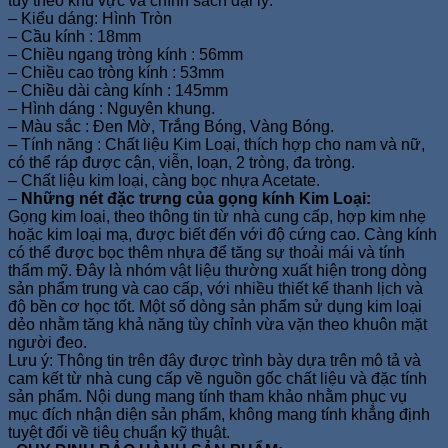
tùy theo khu vực và chính sách đại lý.
– Kiểu dáng: Hình Tròn
– Cầu kính : 18mm
– Chiều ngang tròng kính : 56mm
– Chiều cao tròng kính : 53mm
– Chiều dài càng kính : 145mm
– Hình dáng : Nguyên khung.
– Màu sắc : Đen Mờ, Trắng Bóng, Vàng Bóng.
– Tính năng : Chất liệu Kim Loại, thích hợp cho nam và nữ,
có thể ráp được cận, viễn, loạn, 2 tròng, đa tròng.
– Chất liệu kim loại, càng bọc nhựa Acetate.
–
Những nét đặc trưng của gọng kính Kim Loại:
Gọng kim loại, theo thông tin từ nhà cung cấp, hợp kim nhẹ
hoặc kim loại mạ, được biết đến với độ cứng cao. Càng kính
có thể được bọc thêm nhựa để tăng sự thoải mái và tính
thẩm mỹ. Đây là nhóm vật liệu thường xuất hiện trong dòng
sản phẩm trung và cao cấp, với nhiều thiết kế thanh lịch và
độ bền cơ học tốt. Một số dòng sản phẩm sử dụng kim loại
dẻo nhằm tăng khả năng tùy chỉnh vừa vặn theo khuôn mặt
người đeo.
Lưu ý: Thông tin trên đây được trình bày dựa trên mô tả và
cam kết từ nhà cung cấp về nguồn gốc chất liệu và đặc tính
sản phẩm. Nội dung mang tính tham khảo nhằm phục vụ
mục đích nhận diện sản phẩm, không mang tính khẳng định
tuyệt đối về tiêu chuẩn kỹ thuật.