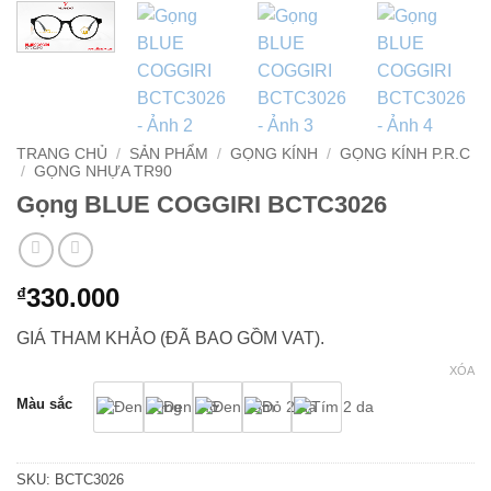
TRANG CHỦ
/
SẢN PHẨM
/
GỌNG KÍNH
/
GỌNG KÍNH P.R.C
/
GỌNG NHỰA TR90
Gọng BLUE COGGIRI BCTC3026
330.000
₫
GIÁ THAM KHẢO (ĐÃ BAO GỒM VAT).
XÓA
Màu sắc
SKU:
BCTC3026