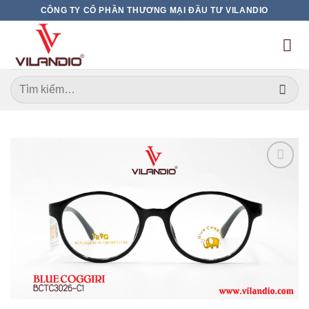
Bỏ
CÔNG TY CỔ PHẦN THƯƠNG MẠI ĐẦU TƯ VILANDIO
qua
nội
dung
Tìm
kiếm:
Add to
wishlist