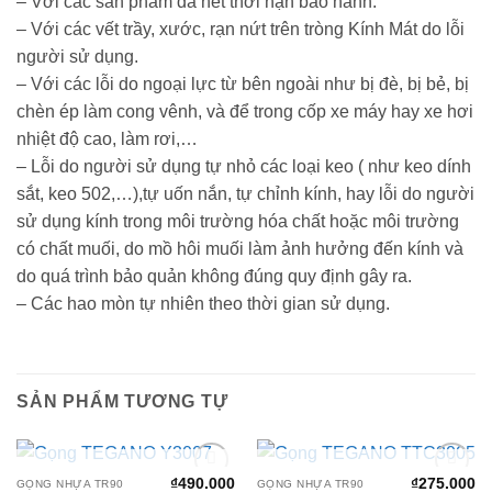
– Với các sản phẩm đã hết thời hạn bảo hành.
– Với các vết trầy, xước, rạn nứt trên tròng Kính Mát do lỗi
người sử dụng.
– Với các lỗi do ngoại lực từ bên ngoài như bị đè, bị bẻ, bị
chèn ép làm cong vênh, và để trong cốp xe máy hay xe hơi
nhiệt độ cao, làm rơi,…
– Lỗi do người sử dụng tự nhỏ các loại keo ( như keo dính
sắt, keo 502,…),tự uốn nắn, tự chỉnh kính, hay lỗi do người
sử dụng kính trong môi trường hóa chất hoặc môi trường
có chất muối, do mồ hôi muối làm ảnh hưởng đến kính và
do quá trình bảo quản không đúng quy định gây ra.
– Các hao mòn tự nhiên theo thời gian sử dụng.
SẢN PHẨM TƯƠNG TỰ
HẾT HÀNG
HẾT HÀNG
₫
490.000
₫
275.000
GỌNG NHỰA TR90
GỌNG NHỰA TR90