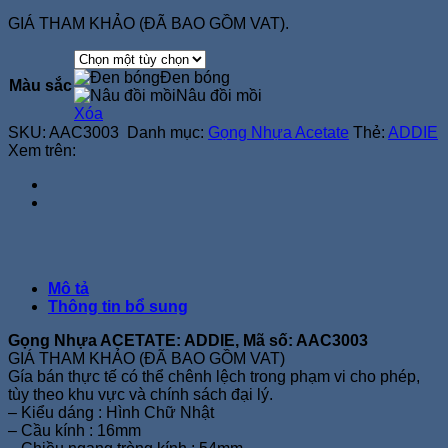
GIÁ THAM KHẢO (ĐÃ BAO GỒM VAT).
Đen bóng
Màu sắc
Nâu đồi mồi
Xóa
SKU:
AAC3003
Danh mục:
Gọng Nhựa Acetate
Thẻ:
ADDIE
Xem trên:
Mô tả
Thông tin bổ sung
Gọng Nhựa ACETATE: ADDIE, Mã số: AAC3003
GIÁ THAM KHẢO (ĐÃ BAO GỒM VAT)
Gía bán thực tế có thể chênh lệch trong phạm vi cho phép,
tùy theo khu vực và chính sách đại lý.
– Kiểu dáng : Hình Chữ Nhật
– Cầu kính : 16mm