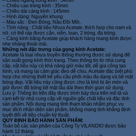
– Chiều ngang tròng kính : 54mm
– Chiều cao tròng kính : 35mm
– Chiều dài càng kính : 145mm
– Hình dáng: Nguyên khung
– Màu sắc : Đen Bóng, Nâu Đồi Mồi.
– Tính năng : Chất liệu Nhựa Acetate, thích hợp cho nam và
nữ, có thể ráp được cận, viễn, loạn, 2 tròng, đa tròng.
– Càng kính bằng Acetate giúp khách hàng mang kính được
nhẹ nhàng thoải mái.
Những nét đặc trưng của gọng kính Acetate:
Acetate là loại nhựa truyền thống thường được sử dụng để
sản xuất gọng kính thời trang. Theo thông tin từ nhà cung
cấp, vật liệu này có khả năng giữ màu tốt, dễ gia công tạo
hình, và mang lại cảm giác đeo dễ chịu. Acetate đặc biệt phù
hợp cho những thiết kế yêu cầu phối màu đa dạng và bề mặt
bóng đẹp. Vật liệu này cũng được cho là khó bị ăn mòn và
giữ được độ bóng bề mặt lâu dài theo thời gian sử dụng.
Lưu ý: Thông tin trên đây được trình bày dựa trên mô tả và
cam kết từ nhà cung cấp về nguồn gốc chất liệu và đặc tính
sản phẩm. Nội dung mang tính tham khảo nhằm phục vụ
mục đích nhận diện sản phẩm, không mang tính khẳng định
tuyệt đối về tiêu chuẩn kỹ thuật.
QUY ĐỊNH BẢO HÀNH SẢN PHẨM:
Toàn bộ các sản phẩm của Công Ty VILANDIO được bảo
hành 12 tháng.