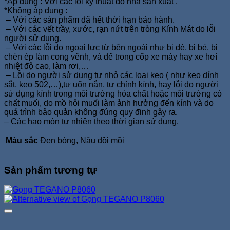
*Áp dụng : Với các lỗi kỹ thuật do nhà sản xuất .
*Không áp dụng :
– Với các sản phẩm đã hết thời hạn bảo hành.
– Với các vết trầy, xước, rạn nứt trên tròng Kính Mát do lỗi
người sử dụng.
– Với các lỗi do ngoại lực từ bên ngoài như bị đè, bị bẻ, bị
chèn ép làm cong vênh, và để trong cốp xe máy hay xe hơi
nhiệt độ cao, làm rơi,…
– Lỗi do người sử dụng tự nhỏ các loại keo ( như keo dính
sắt, keo 502,…),tự uốn nắn, tự chỉnh kính, hay lỗi do người
sử dụng kính trong môi trường hóa chất hoặc môi trường có
chất muối, do mồ hôi muối làm ảnh hưởng đến kính và do
quá trình bảo quản không đúng quy định gây ra.
– Các hao mòn tự nhiên theo thời gian sử dụng.
Màu sắc
Đen bóng, Nâu đồi mồi
Sản phẩm tương tự