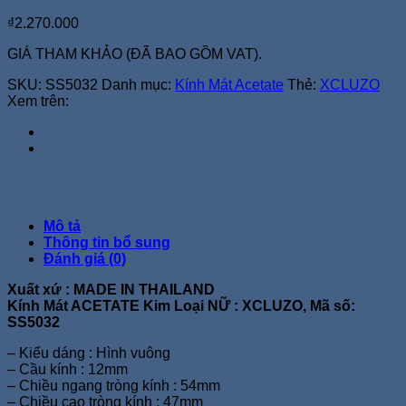
₫
2.270.000
GIÁ THAM KHẢO (ĐÃ BAO GỒM VAT).
SKU:
SS5032
Danh mục:
Kính Mát Acetate
Thẻ:
XCLUZO
Xem trên:
Mô tả
Thông tin bổ sung
Đánh giá (0)
Xuất xứ : MADE IN THAILAND
Kính Mát ACETATE Kim Loại NỮ : XCLUZO, Mã số:
SS5032
– Kiểu dáng : Hình vuông
– Cầu kính : 12mm
– Chiều ngang tròng kính : 54mm
– Chiều cao tròng kính : 47mm