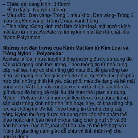
– Chiều dài càng kính : 145mm
– Hình dáng : Nguyên khung.
– Màu sắc : Đen vàng- Tròng 1 màu khói, Đen vàng- Tròng 2
màu tím, Đen vàng- Tròng 2 màu xanh hồng
– Tính năng :Gọng kính mát làm từ kim loại, mặt trước kính
mát làm từ nhựa Acetate và tròng kính mát làm từ chất liệu
Nylon-Polyamide
Những nét đặc trưng của Kính Mát làm từ Kim Loại và
Tròng Nylon – Polyamide:
Acetate là loại nhựa truyền thống thường được sử dụng để
sản xuất gọng kính thời trang. Theo thông tin từ nhà cung
cấp, vật liệu này có khả năng giữ màu tốt, dễ gia công tạo
hình, và mang lại cảm giác đeo dễ chịu. Acetate đặc biệt phù
hợp cho những thiết kế yêu cầu phối màu đa dạng và bề mặt
bóng đẹp. Vật liệu này cũng được cho là khó bị ăn mòn và
giữ được độ bóng bề mặt lâu dài theo thời gian sử dụng.
Nylon – Polyamide là nhóm vật liệu được ứng dụng trong
sản xuất tròng kính nhờ tính linh hoạt, nhẹ, có khả năng chịu
lực và chống tia UV tốt. Theo thông tin từ nhà cung cấp,
tròng Nylon thường được sử dụng cho các sản phẩm thể
thao hoặc kính bảo hộ nhờ khả năng chống nứt vỡ và độ
đàn hồi cao. Đặc biệt, loại vật liệu này có thể kết hợp với
Titan để gia tăng cảm giác dễ chịu và tính thẩm mỹ cho
người dùng.