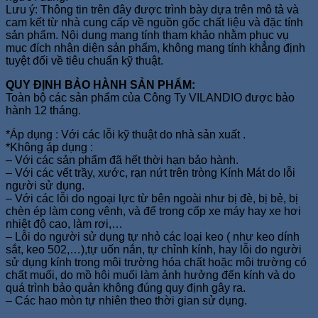
Lưu ý: Thông tin trên đây được trình bày dựa trên mô tả và
cam kết từ nhà cung cấp về nguồn gốc chất liệu và đặc tính
sản phẩm. Nội dung mang tính tham khảo nhằm phục vụ
mục đích nhận diện sản phẩm, không mang tính khẳng định
tuyệt đối về tiêu chuẩn kỹ thuật.
QUY ĐỊNH BẢO HÀNH SẢN PHẨM:
Toàn bộ các sản phẩm của Công Ty VILANDIO được bảo
hành 12 tháng.
*Áp dụng : Với các lỗi kỹ thuật do nhà sản xuất .
*Không áp dụng :
– Với các sản phẩm đã hết thời hạn bảo hành.
– Với các vết trầy, xước, rạn nứt trên tròng Kính Mát do lỗi
người sử dụng.
– Với các lỗi do ngoại lực từ bên ngoài như bị đè, bị bẻ, bị
chèn ép làm cong vênh, và để trong cốp xe máy hay xe hơi
nhiệt độ cao, làm rơi,…
– Lỗi do người sử dụng tự nhỏ các loại keo ( như keo dính
sắt, keo 502,…),tự uốn nắn, tự chỉnh kính, hay lỗi do người
sử dụng kính trong môi trường hóa chất hoặc môi trường có
chất muối, do mồ hôi muối làm ảnh hưởng đến kính và do
quá trình bảo quản không đúng quy định gây ra.
– Các hao mòn tự nhiên theo thời gian sử dụng.