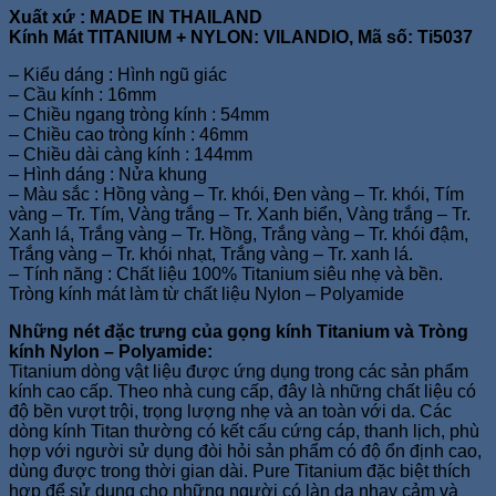
Xuất xứ : MADE IN THAILAND
Kính Mát TITANIUM + NYLON: VILANDIO, Mã số: Ti5037
– Kiểu dáng : Hình ngũ giác
– Cầu kính : 16mm
– Chiều ngang tròng kính : 54mm
– Chiều cao tròng kính : 46mm
– Chiều dài càng kính : 144mm
– Hình dáng : Nửa khung
– Màu sắc : Hồng vàng – Tr. khói, Đen vàng – Tr. khói, Tím
vàng – Tr. Tím, Vàng trắng – Tr. Xanh biển, Vàng trắng – Tr.
Xanh lá, Trắng vàng – Tr. Hồng, Trắng vàng – Tr. khói đậm,
Trắng vàng – Tr. khói nhạt, Trắng vàng – Tr. xanh lá.
– Tính năng : Chất liệu 100% Titanium siêu nhẹ và bền.
Tròng kính mát làm từ chất liệu Nylon – Polyamide
Những nét đặc trưng của gọng kính Titanium và Tròng
kính Nylon – Polyamide:
Titanium dòng vật liệu được ứng dụng trong các sản phẩm
kính cao cấp. Theo nhà cung cấp, đây là những chất liệu có
độ bền vượt trội, trọng lượng nhẹ và an toàn với da. Các
dòng kính Titan thường có kết cấu cứng cáp, thanh lịch, phù
hợp với người sử dụng đòi hỏi sản phẩm có độ ổn định cao,
dùng được trong thời gian dài. Pure Titanium đặc biệt thích
hợp để sử dụng cho những người có làn da nhạy cảm và