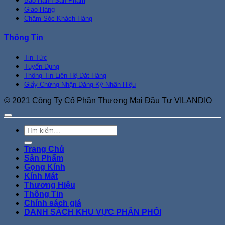
Bảo Hành Sản Phẩm
Giao Hàng
Chăm Sóc Khách Hàng
Thông Tin
Tin Tức
Tuyển Dụng
Thông Tin Liên Hệ Đặt Hàng
Giấy Chứng Nhận Đăng Ký Nhãn Hiệu
© 2021 Công Ty Cổ Phần Thương Mại Đầu Tư VILANDIO
Tìm
kiếm:
Trang Chủ
Sản Phẩm
Gọng Kính
Kính Mát
Thương Hiệu
Thông Tin
Chính sách giá
DANH SÁCH KHU VỰC PHÂN PHỐI