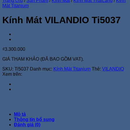
Trang chủ
/
Sản Phẩm
/
Kính Mát
/
Kính Mát ThaiLand
/
Kính
Mát Titanium
Kính Mát VILANDIO Ti5037
₫
3.300.000
GIÁ THAM KHẢO (ĐÃ BAO GỒM VAT).
SKU:
Ti5037
Danh mục:
Kính Mát Titanium
Thẻ:
VILANDIO
Xem trên:
Mô tả
Thông tin bổ sung
Đánh giá (0)