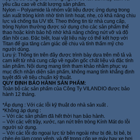
yêu cầu cao về chất lượng sản phẩm.
Nylon – Polyamide là nhóm vật liệu được ứng dụng trong
sản xuất tròng kính nhờ tính linh hoạt, nhẹ, có khả năng chịu
lực và chống tia UV tốt. Theo thông tin từ nhà cung cấp,
tròng Nylon thường được sử dụng cho các sản phẩm thể
thao hoặc kính bảo hộ nhờ khả năng chống nứt vỡ và độ
đàn hồi cao. Đặc biệt, loại vật liệu này có thể kết hợp với
Titan để gia tăng cảm giác dễ chịu và tính thẩm mỹ cho
người dùng.
Lưu ý: Thông tin trên đây được trình bày dựa trên mô tả và
cam kết từ nhà cung cấp về nguồn gốc chất liệu và đặc tính
sản phẩm. Nội dung mang tính tham khảo nhằm phục vụ
mục đích nhận diện sản phẩm, không mang tính khẳng định
tuyệt đối về tiêu chuẩn kỹ thuật.
QUY ĐỊNH BẢO HÀNH SẢN PHẨM:
Toàn bộ các sản phẩm của Công Ty VILANDIO được bảo
hành 12 tháng.
*Áp dụng : Với các lỗi kỹ thuật do nhà sản xuất .
*Không áp dụng :
– Với các sản phẩm đã hết thời hạn bảo hành.
– Với các vết trầy, xước, rạn nứt trên tròng Kính Mát do lỗi
người sử dụng.
– Với các lỗi do ngoại lực từ bên ngoài như bị đè, bị bẻ, bị
chèn ép làm cong vênh, và để trong cốp xe máy hay xe hơi