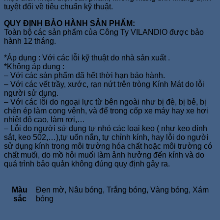
tuyệt đối về tiêu chuẩn kỹ thuật.
QUY ĐỊNH BẢO HÀNH SẢN PHẨM:
Toàn bộ các sản phẩm của Công Ty VILANDIO được bảo
hành 12 tháng.
*Áp dụng : Với các lỗi kỹ thuật do nhà sản xuất .
*Không áp dụng :
– Với các sản phẩm đã hết thời hạn bảo hành.
– Với các vết trầy, xước, rạn nứt trên tròng Kính Mát do lỗi
người sử dụng.
– Với các lỗi do ngoại lực từ bên ngoài như bị đè, bị bẻ, bị
chèn ép làm cong vênh, và để trong cốp xe máy hay xe hơi
nhiệt độ cao, làm rơi,…
– Lỗi do người sử dụng tự nhỏ các loại keo ( như keo dính
sắt, keo 502,…),tự uốn nắn, tự chỉnh kính, hay lỗi do người
sử dụng kính trong môi trường hóa chất hoặc môi trường có
chất muối, do mồ hôi muối làm ảnh hưởng đến kính và do
quá trình bảo quản không đúng quy định gây ra.
Màu
Đen mờ, Nâu bóng, Trắng bóng, Vàng bóng, Xám
sắc
bóng