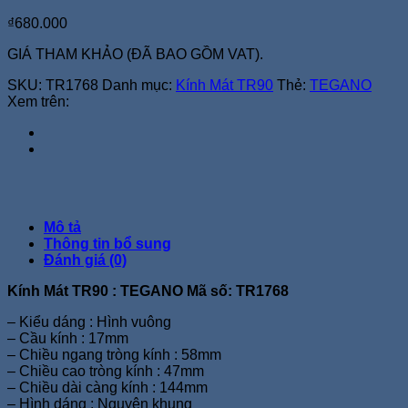
₫
680.000
GIÁ THAM KHẢO (ĐÃ BAO GỒM VAT).
SKU:
TR1768
Danh mục:
Kính Mát TR90
Thẻ:
TEGANO
Xem trên:
Mô tả
Thông tin bổ sung
Đánh giá (0)
Kính Mát TR90 : TEGANO Mã số: TR1768
– Kiểu dáng : Hình vuông
– Cầu kính : 17mm
– Chiều ngang tròng kính : 58mm
– Chiều cao tròng kính : 47mm
– Chiều dài càng kính : 144mm
– Hình dáng : Nguyên khung