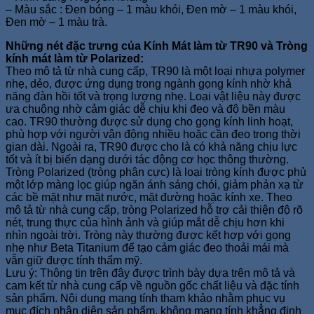
– Màu sắc : Đen bóng – 1 màu khói, Đen mờ – 1 màu khói,
Đen mờ – 1 màu trà.
Những nét đặc trưng của Kính Mát làm từ TR90 và Tròng
kính mát làm từ Polarized:
Theo mô tả từ nhà cung cấp, TR90 là một loại nhựa polymer
nhẹ, dẻo, được ứng dụng trong ngành gọng kính nhờ khả
năng đàn hồi tốt và trọng lượng nhẹ. Loại vật liệu này được
ưa chuộng nhờ cảm giác dễ chịu khi đeo và độ bền màu
cao. TR90 thường được sử dụng cho gọng kính linh hoạt,
phù hợp với người vận động nhiều hoặc cần đeo trong thời
gian dài. Ngoài ra, TR90 được cho là có khả năng chịu lực
tốt và ít bị biến dạng dưới tác động cơ học thông thường.
Tròng Polarized (tròng phân cực) là loại tròng kính được phủ
một lớp màng lọc giúp ngăn ánh sáng chói, giảm phản xạ từ
các bề mặt như mặt nước, mặt đường hoặc kính xe. Theo
mô tả từ nhà cung cấp, tròng Polarized hỗ trợ cải thiện độ rõ
nét, trung thực của hình ảnh và giúp mắt dễ chịu hơn khi
nhìn ngoài trời. Tròng này thường được kết hợp với gọng
nhẹ như Beta Titanium để tạo cảm giác đeo thoải mái mà
vẫn giữ được tính thẩm mỹ.
Lưu ý: Thông tin trên đây được trình bày dựa trên mô tả và
cam kết từ nhà cung cấp về nguồn gốc chất liệu và đặc tính
sản phẩm. Nội dung mang tính tham khảo nhằm phục vụ
mục đích nhận diện sản phẩm, không mang tính khẳng định