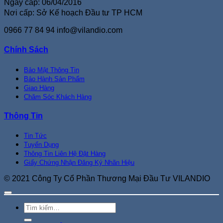
Ngày cấp: 06/04/2016
Nơi cấp: Sở Kế hoạch Đầu tư TP HCM
0966 77 84 94
info@vilandio.com
Chính Sách
Bảo Mật Thông Tin
Bảo Hành Sản Phẩm
Giao Hàng
Chăm Sóc Khách Hàng
Thông Tin
Tin Tức
Tuyển Dụng
Thông Tin Liên Hệ Đặt Hàng
Giấy Chứng Nhận Đăng Ký Nhãn Hiệu
© 2021 Công Ty Cổ Phần Thương Mại Đầu Tư VILANDIO
Tìm
kiếm: