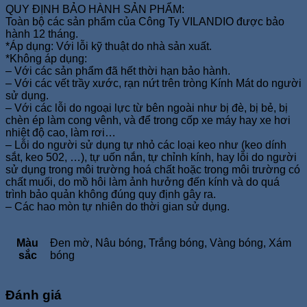
QUY ĐỊNH BẢO HÀNH SẢN PHẨM:
Toàn bộ các sản phẩm của Công Ty VILANDIO được bảo
hành 12 tháng.
*Áp dụng: Với lỗi kỹ thuật do nhà sản xuất.
*Không áp dụng:
– Với các sản phẩm đã hết thời hạn bảo hành.
– Với các vết trầy xước, rạn nứt trên tròng Kính Mát do người
sử dụng.
– Với các lỗi do ngoại lực từ bên ngoài như bị đè, bị bẻ, bị
chèn ép làm cong vênh, và để trong cốp xe máy hay xe hơi
nhiệt độ cao, làm rơi…
– Lỗi do người sử dụng tự nhỏ các loại keo như (keo dính
sắt, keo 502, …), tự uốn nắn, tự chỉnh kính, hay lỗi do người
sử dụng trong môi trường hoá chất hoặc trong môi trường có
chất muối, do mồ hôi làm ảnh hưởng đến kính và do quá
trình bảo quản không đúng quy định gây ra.
– Các hao mòn tự nhiên do thời gian sử dụng.
Màu
Đen mờ, Nâu bóng, Trắng bóng, Vàng bóng, Xám
sắc
bóng
Đánh giá