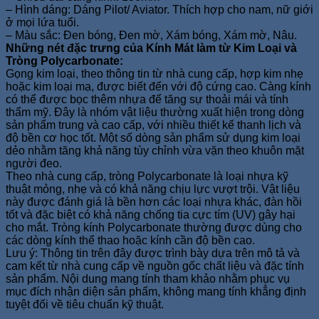
– Hình dáng: Dáng Pilot/ Aviator. Thích hợp cho nam, nữ giới
ở mọi lứa tuổi.
– Màu sắc: Đen bóng, Đen mờ, Xám bóng, Xám mờ, Nâu.
Những nét đặc trưng của Kính Mát làm từ Kim Loại và
Tròng Polycarbonate:
Gọng kim loại, theo thông tin từ nhà cung cấp, hợp kim nhẹ
hoặc kim loại mạ, được biết đến với độ cứng cao. Càng kính
có thể được bọc thêm nhựa để tăng sự thoải mái và tính
thẩm mỹ. Đây là nhóm vật liệu thường xuất hiện trong dòng
sản phẩm trung và cao cấp, với nhiều thiết kế thanh lịch và
độ bền cơ học tốt. Một số dòng sản phẩm sử dụng kim loại
dẻo nhằm tăng khả năng tùy chỉnh vừa vặn theo khuôn mặt
người đeo.
Theo nhà cung cấp, tròng Polycarbonate là loại nhựa kỹ
thuật mỏng, nhẹ và có khả năng chịu lực vượt trội. Vật liệu
này được đánh giá là bền hơn các loại nhựa khác, đàn hồi
tốt và đặc biệt có khả năng chống tia cực tím (UV) gây hại
cho mắt. Tròng kính Polycarbonate thường được dùng cho
các dòng kính thể thao hoặc kính cần độ bền cao.
Lưu ý: Thông tin trên đây được trình bày dựa trên mô tả và
cam kết từ nhà cung cấp về nguồn gốc chất liệu và đặc tính
sản phẩm. Nội dung mang tính tham khảo nhằm phục vụ
mục đích nhận diện sản phẩm, không mang tính khẳng định
tuyệt đối về tiêu chuẩn kỹ thuật.