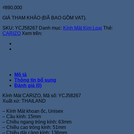
₫
890.000
GIÁ THAM KHẢO (ĐÃ BAO GỒM VAT).
SKU:
YCJ58267
Danh mục:
Kính Mát Kim Loại
Thẻ:
CARIZO
Xem trên:
Mô tả
Thông tin bổ sung
Đánh giá (0)
Kính Mát CARIZO, Mã số: YCJ58267
Xuất xứ: THAILAND
– Kính Mát khoan ốc, Unisex
– Cầu kính: 15mm
– Chiều ngang tròng kính: 63mm
– Chiều cao tròng kính: 51mm
– Chiều dài càng kính: 136mm