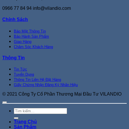
0966 77 84 94
info@vilandio.com
Chính Sách
Bảo Mật Thông Tin
Bảo Hành Sản Phẩm
Giao Hàng
Chăm Sóc Khách Hàng
Thông Tin
Tin Tức
Tuyển Dụng
Thông Tin Liên Hệ Đặt Hàng
Giấy Chứng Nhận Đăng Ký Nhãn Hiệu
© 2021 Công Ty Cổ Phần Thương Mại Đầu Tư VILANDIO
Tìm
kiếm:
Trang Chủ
Sản Phẩm