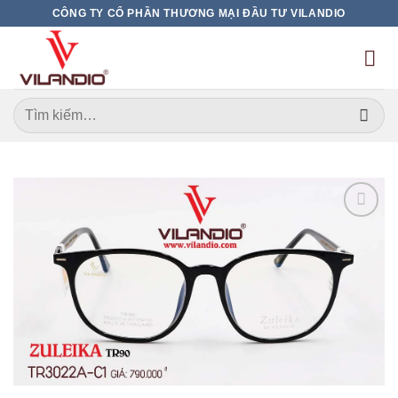
Bỏ
CÔNG TY CỔ PHẦN THƯƠNG MẠI ĐẦU TƯ VILANDIO
qua
nội
dung
Tìm
kiếm:
Add to
wishlist