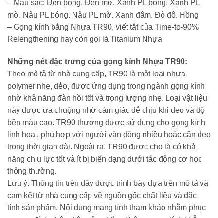
– Màu sắc: Đen bóng, Đen mờ, Xanh PL bóng, Xanh PL
mờ, Nâu PL bóng, Nâu PL mờ, Xanh đậm, Đỏ đô, Hồng
– Gọng kính bằng Nhựa TR90, viết tắt của Time-to-90%
Relengthening hay còn gọi là Titanium Nhựa.
Những nét đặc trưng của gọng kính Nhựa TR90:
Theo mô tả từ nhà cung cấp, TR90 là một loại nhựa
polymer nhẹ, dẻo, được ứng dụng trong ngành gọng kính
nhờ khả năng đàn hồi tốt và trọng lượng nhẹ. Loại vật liệu
này được ưa chuộng nhờ cảm giác dễ chịu khi đeo và độ
bền màu cao. TR90 thường được sử dụng cho gọng kính
linh hoạt, phù hợp với người vận động nhiều hoặc cần đeo
trong thời gian dài. Ngoài ra, TR90 được cho là có khả
năng chịu lực tốt và ít bị biến dạng dưới tác động cơ học
thông thường.
Lưu ý: Thông tin trên đây được trình bày dựa trên mô tả và
cam kết từ nhà cung cấp về nguồn gốc chất liệu và đặc
tính sản phẩm. Nội dung mang tính tham khảo nhằm phục