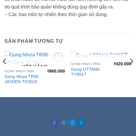
do quá trình bảo quản không đúng quy định gây ra.
– Các hao mòn tự nhiên theo thời gian sử dụng.
SẢN PHẨM TƯƠNG TỰ
HẾT HÀNG
₫
420.000
GỌNG NHỰA TR90
HẾT HÀNG
Add to
Add to
Gọng UTTANA
wishlist
wishlist
₫
860.000
GỌNG NHỰA TR90
TY9017
Gọng Nhựa TR90
JAYDEN TR3025