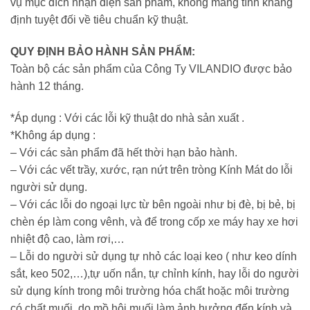
vụ mục đích nhận diện sản phẩm, không mang tính khẳng
định tuyệt đối về tiêu chuẩn kỹ thuật.
QUY ĐỊNH BẢO HÀNH SẢN PHẨM:
Toàn bộ các sản phẩm của Công Ty VILANDIO được bảo
hành 12 tháng.
*Áp dụng : Với các lỗi kỹ thuật do nhà sản xuất .
*Không áp dụng :
– Với các sản phẩm đã hết thời hạn bảo hành.
– Với các vết trầy, xước, rạn nứt trên tròng Kính Mát do lỗi
người sử dụng.
– Với các lỗi do ngoại lực từ bên ngoài như bị đè, bị bẻ, bị
chèn ép làm cong vênh, và để trong cốp xe máy hay xe hơi
nhiệt độ cao, làm rơi,…
– Lỗi do người sử dụng tự nhỏ các loại keo ( như keo dính
sắt, keo 502,…),tự uốn nắn, tự chỉnh kính, hay lỗi do người
sử dụng kính trong môi trường hóa chất hoặc môi trường
có chất muối, do mồ hôi muối làm ảnh hưởng đến kính và