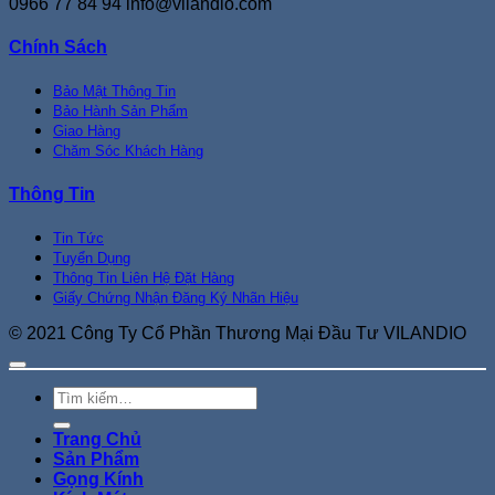
0966 77 84 94
info@vilandio.com
Chính Sách
Bảo Mật Thông Tin
Bảo Hành Sản Phẩm
Giao Hàng
Chăm Sóc Khách Hàng
Thông Tin
Tin Tức
Tuyển Dụng
Thông Tin Liên Hệ Đặt Hàng
Giấy Chứng Nhận Đăng Ký Nhãn Hiệu
© 2021 Công Ty Cổ Phần Thương Mại Đầu Tư VILANDIO
Tìm
kiếm:
Trang Chủ
Sản Phẩm
Gọng Kính