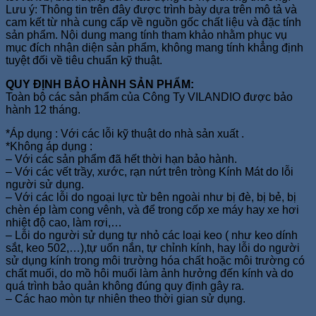
Lưu ý: Thông tin trên đây được trình bày dựa trên mô tả và
cam kết từ nhà cung cấp về nguồn gốc chất liệu và đặc tính
sản phẩm. Nội dung mang tính tham khảo nhằm phục vụ
mục đích nhận diện sản phẩm, không mang tính khẳng định
tuyệt đối về tiêu chuẩn kỹ thuật.
QUY ĐỊNH BẢO HÀNH SẢN PHẨM:
Toàn bộ các sản phẩm của Công Ty VILANDIO được bảo
hành 12 tháng.
*Áp dụng : Với các lỗi kỹ thuật do nhà sản xuất .
*Không áp dụng :
– Với các sản phẩm đã hết thời hạn bảo hành.
– Với các vết trầy, xước, rạn nứt trên tròng Kính Mát do lỗi
người sử dụng.
– Với các lỗi do ngoại lực từ bên ngoài như bị đè, bị bẻ, bị
chèn ép làm cong vênh, và để trong cốp xe máy hay xe hơi
nhiệt độ cao, làm rơi,…
– Lỗi do người sử dụng tự nhỏ các loại keo ( như keo dính
sắt, keo 502,…),tự uốn nắn, tự chỉnh kính, hay lỗi do người
sử dụng kính trong môi trường hóa chất hoặc môi trường có
chất muối, do mồ hôi muối làm ảnh hưởng đến kính và do
quá trình bảo quản không đúng quy định gây ra.
– Các hao mòn tự nhiên theo thời gian sử dụng.