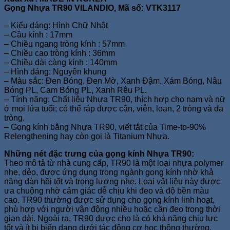
Gọng Nhựa TR90 VILANDIO, Mã số: VTK3117
– Kiểu dáng: Hình Chữ Nhật
– Cầu kính : 17mm
– Chiều ngang tròng kính : 57mm
– Chiều cao tròng kính : 36mm
– Chiều dài càng kính : 140mm
– Hình dáng: Nguyên khung
– Màu sắc: Đen Bóng, Đen Mờ, Xanh Đậm, Xám Bóng, Nâu
Bóng PL, Cam Bóng PL, Xanh Rêu PL.
– Tính năng: Chất liệu Nhựa TR90, thích hợp cho nam và nữ
ở mọi lứa tuổi; có thể ráp được cận, viễn, loạn, 2 tròng và đa
tròng.
– Gọng kính bằng Nhựa TR90, viết tắt của Time-to-90%
Relengthening hay còn gọi là Titanium Nhựa.
Những nét đặc trưng của gọng kính Nhựa TR90:
Theo mô tả từ nhà cung cấp, TR90 là một loại nhựa polymer
nhẹ, dẻo, được ứng dụng trong ngành gọng kính nhờ khả
năng đàn hồi tốt và trọng lượng nhẹ. Loại vật liệu này được
ưa chuộng nhờ cảm giác dễ chịu khi đeo và độ bền màu
cao. TR90 thường được sử dụng cho gọng kính linh hoạt,
phù hợp với người vận động nhiều hoặc cần đeo trong thời
gian dài. Ngoài ra, TR90 được cho là có khả năng chịu lực
tốt và ít bị biến dạng dưới tác động cơ học thông thường.