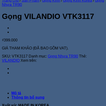
Trang chủ
/
Sản Phẩm
/
Gọng Kính
/
Gọng Kính Korea
/
Gọng
Nhựa TR90
Gọng VILANDIO VTK3117
₫
399.000
GIÁ THAM KHẢO (ĐÃ BAO GỒM VAT).
SKU:
VTK3117
Danh mục:
Gọng Nhựa TR90
Thẻ:
VILANDIO
Xem trên:
Mô tả
Thông tin bổ sung
Xuất xứ: MADE IN KOREA