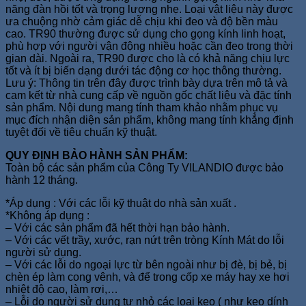
năng đàn hồi tốt và trọng lượng nhẹ. Loại vật liệu này được
ưa chuộng nhờ cảm giác dễ chịu khi đeo và độ bền màu
cao. TR90 thường được sử dụng cho gọng kính linh hoạt,
phù hợp với người vận động nhiều hoặc cần đeo trong thời
gian dài. Ngoài ra, TR90 được cho là có khả năng chịu lực
tốt và ít bị biến dạng dưới tác động cơ học thông thường.
Lưu ý: Thông tin trên đây được trình bày dựa trên mô tả và
cam kết từ nhà cung cấp về nguồn gốc chất liệu và đặc tính
sản phẩm. Nội dung mang tính tham khảo nhằm phục vụ
mục đích nhận diện sản phẩm, không mang tính khẳng định
tuyệt đối về tiêu chuẩn kỹ thuật.
QUY ĐỊNH BẢO HÀNH SẢN PHẨM:
Toàn bộ các sản phẩm của Công Ty VILANDIO được bảo
hành 12 tháng.
*Áp dụng : Với các lỗi kỹ thuật do nhà sản xuất .
*Không áp dụng :
– Với các sản phẩm đã hết thời hạn bảo hành.
– Với các vết trầy, xước, rạn nứt trên tròng Kính Mát do lỗi
người sử dụng.
– Với các lỗi do ngoại lực từ bên ngoài như bị đè, bị bẻ, bị
chèn ép làm cong vênh, và để trong cốp xe máy hay xe hơi
nhiệt độ cao, làm rơi,…
– Lỗi do người sử dụng tự nhỏ các loại keo ( như keo dính