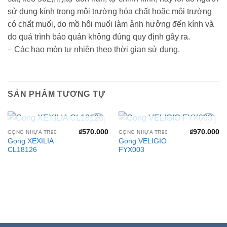
sử dụng kính trong môi trường hóa chất hoặc môi trường
có chất muối, do mồ hôi muối làm ảnh hưởng đến kính và
do quá trình bảo quản không đúng quy định gây ra.
– Các hao mòn tự nhiên theo thời gian sử dụng.
SẢN PHẨM TƯƠNG TỰ
HẾT HÀNG
HẾT HÀNG
₫
570.000
₫
970.000
GỌNG NHỰA TR90
GỌNG NHỰA TR90
Add to
Add to
Gọng XEXILIA
Gọng VELIGIO
wishlist
wishlist
CL18126
FYX003