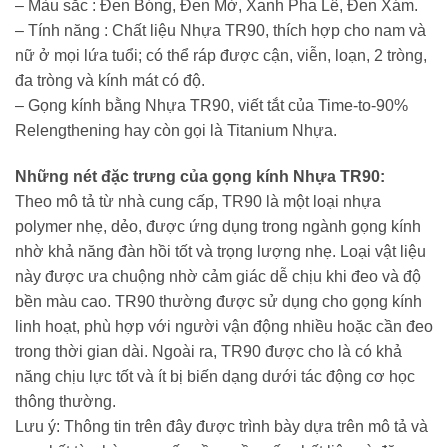
– Màu sắc : Đen Bóng, Đen Mờ, Xanh Pha Lê, Đen Xám.
– Tính năng : Chất liệu Nhựa TR90, thích hợp cho nam và
nữ ở mọi lứa tuổi; có thể ráp được cận, viễn, loạn, 2 tròng,
đa tròng và kính mát có độ.
– Gọng kính bằng Nhựa TR90, viết tắt của Time-to-90%
Relengthening hay còn gọi là Titanium Nhựa.
Những nét đặc trưng của gọng kính Nhựa TR90:
Theo mô tả từ nhà cung cấp, TR90 là một loại nhựa
polymer nhẹ, dẻo, được ứng dụng trong ngành gọng kính
nhờ khả năng đàn hồi tốt và trọng lượng nhẹ. Loại vật liệu
này được ưa chuộng nhờ cảm giác dễ chịu khi đeo và độ
bền màu cao. TR90 thường được sử dụng cho gọng kính
linh hoạt, phù hợp với người vận động nhiều hoặc cần đeo
trong thời gian dài. Ngoài ra, TR90 được cho là có khả
năng chịu lực tốt và ít bị biến dạng dưới tác động cơ học
thông thường.
Lưu ý: Thông tin trên đây được trình bày dựa trên mô tả và