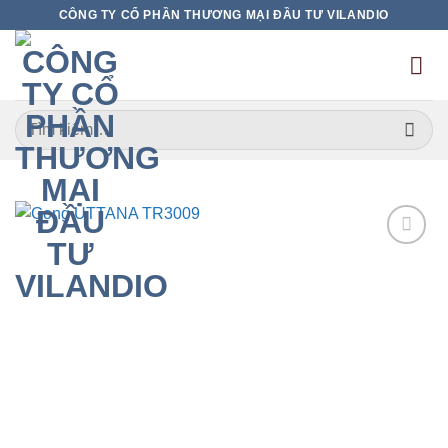
Bỏ
CÔNG TY CỔ PHẦN THƯƠNG MẠI ĐẦU TƯ VILANDIO
qua
nội
dung
Tìm
kiếm:
Add to
wishlist