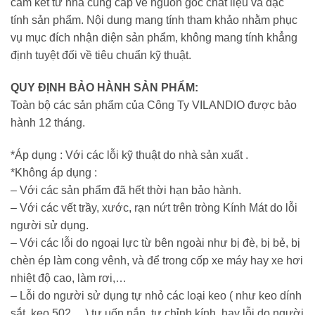
cam kết từ nhà cung cấp về nguồn gốc chất liệu và đặc
tính sản phẩm. Nội dung mang tính tham khảo nhằm phục
vụ mục đích nhận diện sản phẩm, không mang tính khẳng
định tuyệt đối về tiêu chuẩn kỹ thuật.
QUY ĐỊNH BẢO HÀNH SẢN PHẨM:
Toàn bộ các sản phẩm của Công Ty VILANDIO được bảo
hành 12 tháng.
*Áp dụng : Với các lỗi kỹ thuật do nhà sản xuất .
*Không áp dụng :
– Với các sản phẩm đã hết thời hạn bảo hành.
– Với các vết trầy, xước, rạn nứt trên tròng Kính Mát do lỗi
người sử dụng.
– Với các lỗi do ngoại lực từ bên ngoài như bị đè, bị bẻ, bị
chèn ép làm cong vênh, và để trong cốp xe máy hay xe hơi
nhiệt độ cao, làm rơi,…
– Lỗi do người sử dụng tự nhỏ các loại keo ( như keo dính
sắt, keo 502,…),tự uốn nắn, tự chỉnh kính, hay lỗi do người