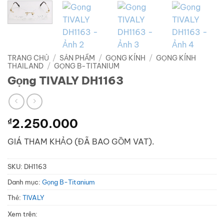
TRANG CHỦ
/
SẢN PHẨM
/
GỌNG KÍNH
/
GỌNG KÍNH
THAILAND
/
GỌNG B-TITANIUM
Gọng TIVALY DH1163
₫
2.250.000
GIÁ THAM KHẢO (ĐÃ BAO GỒM VAT).
SKU:
DH1163
Danh mục:
Gọng B-Titanium
Thẻ:
TIVALY
Xem trên: