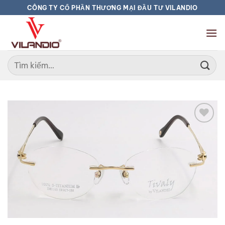
Bỏ
CÔNG TY CỔ PHẦN THƯƠNG MẠI ĐẦU TƯ VILANDIO
qua
nội
dung
Tìm
kiếm:
Add to
wishlist