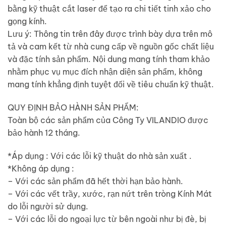
bằng kỹ thuật cắt laser để tạo ra chi tiết tinh xảo cho
gọng kính.
Lưu ý: Thông tin trên đây được trình bày dựa trên mô
tả và cam kết từ nhà cung cấp về nguồn gốc chất liệu
và đặc tính sản phẩm. Nội dung mang tính tham khảo
nhằm phục vụ mục đích nhận diện sản phẩm, không
mang tính khẳng định tuyệt đối về tiêu chuẩn kỹ thuật.
QUY ĐỊNH BẢO HÀNH SẢN PHẨM:
Toàn bộ các sản phẩm của Công Ty VILANDIO được
bảo hành 12 tháng.
*Áp dụng : Với các lỗi kỹ thuật do nhà sản xuất .
*Không áp dụng :
– Với các sản phẩm đã hết thời hạn bảo hành.
– Với các vết trầy, xước, rạn nứt trên tròng Kính Mát
do lỗi người sử dụng.
– Với các lỗi do ngoại lực từ bên ngoài như bị đè, bị