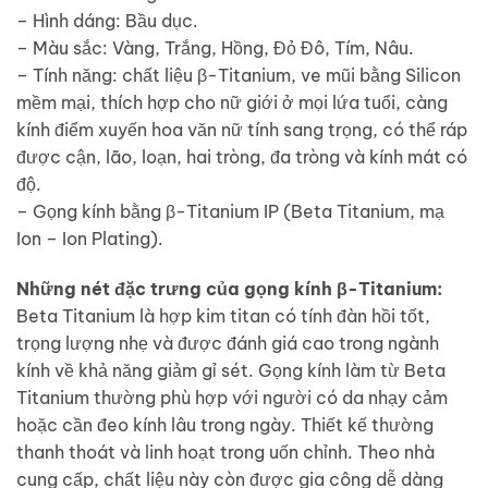
– Hình dáng: Bầu dục.
– Màu sắc: Vàng, Trắng, Hồng, Đỏ Đô, Tím, Nâu.
– Tính năng: chất liệu β-Titanium, ve mũi bằng Silicon
mềm mại, thích hợp cho nữ giới ở mọi lứa tuổi, càng
kính điểm xuyến hoa văn nữ tính sang trọng, có thể ráp
được cận, lão, loạn, hai tròng, đa tròng và kính mát có
độ.
– Gọng kính bằng β-Titanium IP (Beta Titanium, mạ
Ion – Ion Plating).
Những nét đặc trưng của gọng kính β-Titanium:
Beta Titanium là hợp kim titan có tính đàn hồi tốt,
trọng lượng nhẹ và được đánh giá cao trong ngành
kính về khả năng giảm gỉ sét. Gọng kính làm từ Beta
Titanium thường phù hợp với người có da nhạy cảm
hoặc cần đeo kính lâu trong ngày. Thiết kế thường
thanh thoát và linh hoạt trong uốn chỉnh. Theo nhà
cung cấp, chất liệu này còn được gia công dễ dàng