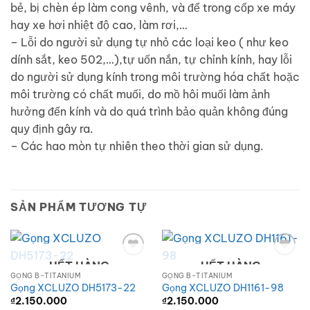
bẻ, bị chèn ép làm cong vênh, và để trong cốp xe máy
hay xe hơi nhiệt độ cao, làm rơi,…
– Lỗi do người sử dụng tự nhỏ các loại keo ( như keo
dính sắt, keo 502,…),tự uốn nắn, tự chỉnh kính, hay lỗi
do người sử dụng kính trong môi trường hóa chất hoặc
môi trường có chất muối, do mồ hôi muối làm ảnh
hưởng đến kính và do quá trình bảo quản không đúng
quy định gây ra.
– Các hao mòn tự nhiên theo thời gian sử dụng.
SẢN PHẨM TƯƠNG TỰ
HẾT HÀNG
HẾT HÀNG
Add to
Add to
wishlist
wishlist
GỌNG B-TITANIUM
GỌNG B-TITANIUM
Gọng XCLUZO DH5173-22
Gọng XCLUZO DH1161-98
₫
2.150.000
₫
2.150.000