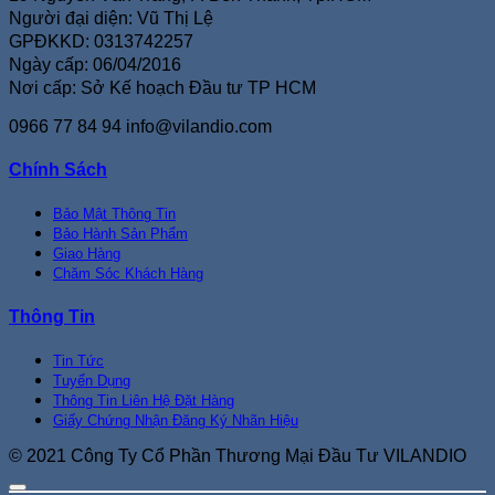
Người đại diện: Vũ Thị Lệ
GPĐKKD: 0313742257
Ngày cấp: 06/04/2016
Nơi cấp: Sở Kế hoạch Đầu tư TP HCM
0966 77 84 94
info@vilandio.com
Chính Sách
Bảo Mật Thông Tin
Bảo Hành Sản Phẩm
Giao Hàng
Chăm Sóc Khách Hàng
Thông Tin
Tin Tức
Tuyển Dụng
Thông Tin Liên Hệ Đặt Hàng
Giấy Chứng Nhận Đăng Ký Nhãn Hiệu
© 2021 Công Ty Cổ Phần Thương Mại Đầu Tư VILANDIO