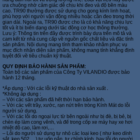
ưa chuộng nhờ cảm giác dễ chịu khi đeo và độ bền màu
cao. TR90 thường được sử dụng cho gọng kính linh hoạt,
phù hợp với người vận động nhiều hoặc cần đeo trong thời
gian dài. Ngoài ra, TR90 được cho là có khả năng chịu lực
tốt và ít bị biến dạng dưới tác động cơ học thông thường.
Lưu ý: Thông tin trên đây được trình bày dựa trên mô tả và
cam kết từ nhà cung cấp về nguồn gốc chất liệu và đặc tính
sản phẩm. Nội dung mang tính tham khảo nhằm phục vụ
mục đích nhận diện sản phẩm, không mang tính khẳng định
tuyệt đối về tiêu chuẩn kỹ thuật.
QUY ĐỊNH BẢO HÀNH SẢN PHẨM:
Toàn bộ các sản phẩm của Công Ty VILANDIO được bảo
hành 12 tháng.
*Áp dụng : Với các lỗi kỹ thuật do nhà sản xuất .
*Không áp dụng :
– Với các sản phẩm đã hết thời hạn bảo hành.
– Với các vết trầy, xước, rạn nứt trên tròng Kính Mát do lỗi
người sử dụng.
– Với các lỗi do ngoại lực từ bên ngoài như bị đè, bị bẻ, bị
chèn ép làm cong vênh, và để trong cốp xe máy hay xe hơi
nhiệt độ cao, làm rơi,…
– Lỗi do người sử dụng tự nhỏ các loại keo ( như keo dính
sắt, keo 502,…),tự uốn nắn, tự chỉnh kính, hay lỗi do người