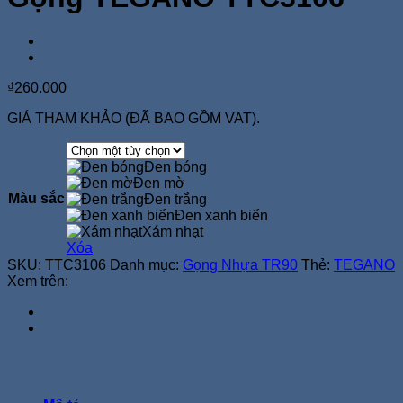
₫
260.000
GIÁ THAM KHẢO (ĐÃ BAO GỒM VAT).
Đen bóng
Đen mờ
Màu sắc
Đen trắng
Đen xanh biển
Xám nhạt
Xóa
SKU:
TTC3106
Danh mục:
Gọng Nhựa TR90
Thẻ:
TEGANO
Xem trên: