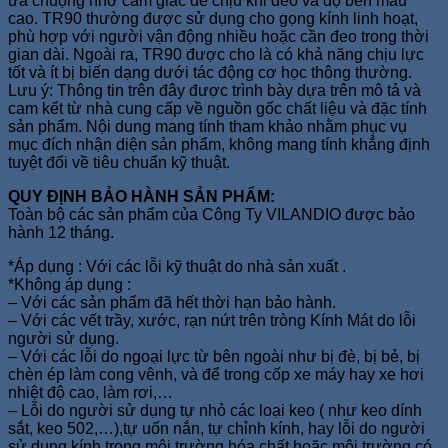
ưa chuộng nhờ cảm giác dễ chịu khi đeo và độ bền màu
cao. TR90 thường được sử dụng cho gọng kính linh hoạt,
phù hợp với người vận động nhiều hoặc cần đeo trong thời
gian dài. Ngoài ra, TR90 được cho là có khả năng chịu lực
tốt và ít bị biến dạng dưới tác động cơ học thông thường.
Lưu ý: Thông tin trên đây được trình bày dựa trên mô tả và
cam kết từ nhà cung cấp về nguồn gốc chất liệu và đặc tính
sản phẩm. Nội dung mang tính tham khảo nhằm phục vụ
mục đích nhận diện sản phẩm, không mang tính khẳng định
tuyệt đối về tiêu chuẩn kỹ thuật.
QUY ĐỊNH BẢO HÀNH SẢN PHẨM:
Toàn bộ các sản phẩm của Công Ty VILANDIO được bảo
hành 12 tháng.
*Áp dụng : Với các lỗi kỹ thuật do nhà sản xuất .
*Không áp dụng :
– Với các sản phẩm đã hết thời hạn bảo hành.
– Với các vết trầy, xước, rạn nứt trên tròng Kính Mát do lỗi
người sử dụng.
– Với các lỗi do ngoại lực từ bên ngoài như bị đè, bị bẻ, bị
chèn ép làm cong vênh, và để trong cốp xe máy hay xe hơi
nhiệt độ cao, làm rơi,…
– Lỗi do người sử dụng tự nhỏ các loại keo ( như keo dính
sắt, keo 502,…),tự uốn nắn, tự chỉnh kính, hay lỗi do người
sử dụng kính trong môi trường hóa chất hoặc môi trường có