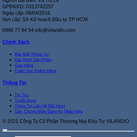
Người đại diện: Vũ Thị Lệ
GPĐKKD: 0313742257
Ngày cấp: 06/04/2016
Nơi cấp: Sở Kế hoạch Đầu tư TP HCM
0966 77 84 94
info@vilandio.com
Chính Sách
Bảo Mật Thông Tin
Bảo Hành Sản Phẩm
Giao Hàng
Chăm Sóc Khách Hàng
Thông Tin
Tin Tức
Tuyển Dụng
Thông Tin Liên Hệ Đặt Hàng
Giấy Chứng Nhận Đăng Ký Nhãn Hiệu
© 2021 Công Ty Cổ Phần Thương Mại Đầu Tư VILANDIO