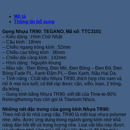
Mô tả
Thông tin bổ sung
Gọng Nhựa TR90: TEGANO, Mã số: TTC3101
– Kiểu dáng : Hình Chữ Nhật
– Cầu kính : 18mm
– Chiều ngang tròng kính : 52mm
– Chiều cao tròng kính : 36mm
– Chiều dài càng kính : 142mm
– Hình dáng : Nguyên khung
– Màu sắc : Đen Bóng, Đen Mờ, Đen Bóng – Đen Đỏ, Đen
Bóng Fade PL, Xanh Đậm PL – Đen Xanh, Nâu Hai Da.
– Tính năng : Chất liệu Nhựa TR90, thích hợp cho nam và
nữ ở mọi lứa tuổi; có thể ráp được cận, viễn, loạn, 2 tròng,
đa tròng .
– Gọng kính bằng Nhựa TR90, viết tắt của Time-to-90%
Relengthening hay còn gọi là Titanium Nhựa.
Những nét đặc trưng của gọng kính Nhựa TR90:
Theo mô tả từ nhà cung cấp, TR90 là một loại nhựa polymer
nhẹ, dẻo, được ứng dụng trong ngành gọng kính nhờ khả
năng đàn hồi tốt và trọng lượng nhẹ. Loại vật liệu này được