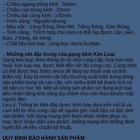
– Chiều ngang tròng kính : 54mm
– Chiều cao tròng kính : 33mm
– Chiều dài càng kính : 145mm
– Hình dáng : Nguyên khung
– Màu sắc : Vàng Bóng, Đen Mờ, Trắng Bóng, Xám Bóng.
– Tính năng : Thích hợp cho nam có thể ráp được cận, viễn,
loạn, 2 tròng, đa tròng.
– Chất liệu kim loại , càng bọc nhựa Acetate.
–
Những nét đặc trưng của gọng kính Kim Loại:
Gọng kim loại, theo thông tin từ nhà cung cấp, hợp kim nhẹ
hoặc kim loại mạ, được biết đến với độ cứng cao. Càng kính
có thể được bọc thêm nhựa để tăng sự thoải mái và tính
thẩm mỹ. Đây là nhóm vật liệu thường xuất hiện trong dòng
sản phẩm trung và cao cấp, với nhiều thiết kế thanh lịch và
độ bền cơ học tốt. Một số dòng sản phẩm sử dụng kim loại
dẻo nhằm tăng khả năng tùy chỉnh vừa vặn theo khuôn mặt
người đeo.
Lưu ý: Thông tin trên đây được trình bày dựa trên mô tả và
cam kết từ nhà cung cấp về nguồn gốc chất liệu và đặc tính
sản phẩm. Nội dung mang tính tham khảo nhằm phục vụ
mục đích nhận diện sản phẩm, không mang tính khẳng định
tuyệt đối về tiêu chuẩn kỹ thuật.
QUY ĐỊNH BẢO HÀNH SẢN PHẨM: