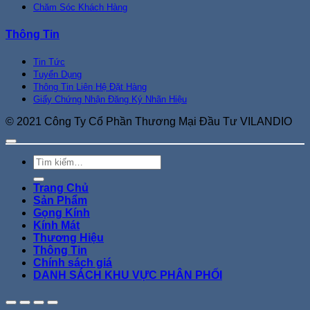
Chăm Sóc Khách Hàng
Thông Tin
Tin Tức
Tuyển Dụng
Thông Tin Liên Hệ Đặt Hàng
Giấy Chứng Nhận Đăng Ký Nhãn Hiệu
© 2021 Công Ty Cổ Phần Thương Mại Đầu Tư VILANDIO
Tìm
kiếm:
Trang Chủ
Sản Phẩm
Gọng Kính
Kính Mát
Thương Hiệu
Thông Tin
Chính sách giá
DANH SÁCH KHU VỰC PHÂN PHỐI