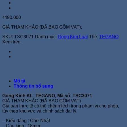
₫
490.000
GIÁ THAM KHẢO (ĐÃ BAO GỒM VAT).
SKU:
TSC3071
Danh mục:
Gọng Kim Loại
Thẻ:
TEGANO
Xem trên:
Mô tả
Thông tin bổ sung
Gọng Kính KL: TEGANO, Mã số: TSC3071
GIÁ THAM KHẢO (ĐÃ BAO GỒM VAT)
Gía bán thực tế có thể chênh lệch trong phạm vi cho phép,
tùy theo khu vực và chính sách đại lý.
– Kiểu dáng : Chữ Nhật
– Cầu kính : 18mm