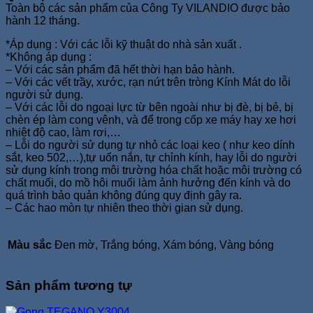
Toàn bộ các sản phẩm của Công Ty VILANDIO được bảo
hành 12 tháng.
*Áp dụng : Với các lỗi kỹ thuật do nhà sản xuất .
*Không áp dụng :
– Với các sản phẩm đã hết thời hạn bảo hành.
– Với các vết trầy, xước, rạn nứt trên tròng Kính Mát do lỗi
người sử dụng.
– Với các lỗi do ngoại lực từ bên ngoài như bị đè, bị bẻ, bị
chèn ép làm cong vênh, và để trong cốp xe máy hay xe hơi
nhiệt độ cao, làm rơi,…
– Lỗi do người sử dụng tự nhỏ các loại keo ( như keo dính
sắt, keo 502,…),tự uốn nắn, tự chỉnh kính, hay lỗi do người
sử dụng kính trong môi trường hóa chất hoặc môi trường có
chất muối, do mồ hôi muối làm ảnh hưởng đến kính và do
quá trình bảo quản không đúng quy định gây ra.
– Các hao mòn tự nhiên theo thời gian sử dụng.
Màu sắc
Đen mờ, Trắng bóng, Xám bóng, Vàng bóng
Sản phẩm tương tự