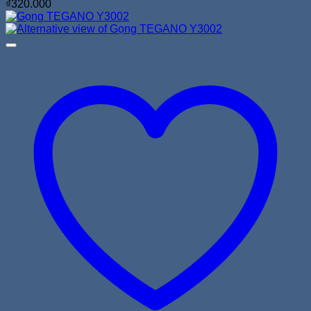
₫
320.000