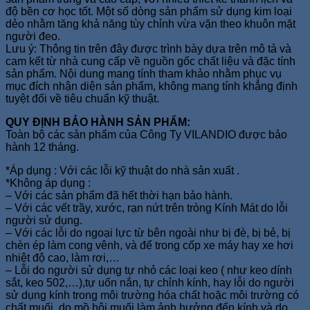
độ bền cơ học tốt. Một số dòng sản phẩm sử dụng kim loại
dẻo nhằm tăng khả năng tùy chỉnh vừa vặn theo khuôn mặt
người đeo.
Lưu ý: Thông tin trên đây được trình bày dựa trên mô tả và
cam kết từ nhà cung cấp về nguồn gốc chất liệu và đặc tính
sản phẩm. Nội dung mang tính tham khảo nhằm phục vụ
mục đích nhận diện sản phẩm, không mang tính khẳng định
tuyệt đối về tiêu chuẩn kỹ thuật.
QUY ĐỊNH BẢO HÀNH SẢN PHẨM:
Toàn bộ các sản phẩm của Công Ty VILANDIO được bảo
hành 12 tháng.
*Áp dụng : Với các lỗi kỹ thuật do nhà sản xuất .
*Không áp dụng :
– Với các sản phẩm đã hết thời hạn bảo hành.
– Với các vết trầy, xước, rạn nứt trên tròng Kính Mát do lỗi
người sử dụng.
– Với các lỗi do ngoại lực từ bên ngoài như bị đè, bị bẻ, bị
chèn ép làm cong vênh, và để trong cốp xe máy hay xe hơi
nhiệt độ cao, làm rơi,…
– Lỗi do người sử dụng tự nhỏ các loại keo ( như keo dính
sắt, keo 502,…),tự uốn nắn, tự chỉnh kính, hay lỗi do người
sử dụng kính trong môi trường hóa chất hoặc môi trường có
chất muối, do mồ hôi muối làm ảnh hưởng đến kính và do