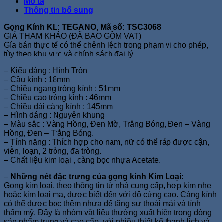
Mô tả
Thông tin bổ sung
Gọng Kính KL: TEGANO, Mã số: TSC3068
GIÁ THAM KHẢO (ĐÃ BAO GỒM VAT)
Gía bán thực tế có thể chênh lệch trong phạm vi cho phép,
tùy theo khu vực và chính sách đại lý.
– Kiểu dáng : Hình Tròn
– Cầu kính : 18mm
– Chiều ngang tròng kính : 51mm
– Chiều cao tròng kính : 46mm
– Chiều dài càng kính : 145mm
– Hình dáng : Nguyên khung
– Màu sắc : Vàng Hồng, Đen Mờ, Trắng Bóng, Đen – Vàng
Hồng, Đen – Trắng Bóng.
– Tính năng : Thích hợp cho nam, nữ có thể ráp được cận,
viễn, loạn, 2 tròng, đa tròng.
– Chất liệu kim loại , càng bọc nhựa Acetate.
–
Những nét đặc trưng của gọng kính Kim Loại:
Gọng kim loại, theo thông tin từ nhà cung cấp, hợp kim nhẹ
hoặc kim loại mạ, được biết đến với độ cứng cao. Càng kính
có thể được bọc thêm nhựa để tăng sự thoải mái và tính
thẩm mỹ. Đây là nhóm vật liệu thường xuất hiện trong dòng
sản phẩm trung và cao cấp, với nhiều thiết kế thanh lịch và