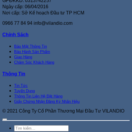
GPĐKKD: 0313742257
Ngày cấp: 06/04/2016
Nơi cấp: Sở Kế hoạch Đầu tư TP HCM
0966 77 84 94
info@vilandio.com
Chính Sách
Bảo Mật Thông Tin
Bảo Hành Sản Phẩm
Giao Hàng
Chăm Sóc Khách Hàng
Thông Tin
Tin Tức
Tuyển Dụng
Thông Tin Liên Hệ Đặt Hàng
Giấy Chứng Nhận Đăng Ký Nhãn Hiệu
© 2021 Công Ty Cổ Phần Thương Mại Đầu Tư VILANDIO
Tìm