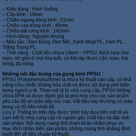
– Kiểu dáng : Hình Vuông
– Cầu kính : 18mm
– Chiều ngang tròng kính : 51mm
– Chiều cao tròng kính : 40mm
– Chiều dài càng kính : 142mm
– Hình dáng : Nguyên khung
– Màu sắc : Đen Bóng, Đen Mờ, Xanh Nhạt PL, Xám PL,
Trắng Trong PL.
– Tính năng : Chất liệu nhựa Ultem – PPSU, thích hợp cho
nam, nữ giới ở mọi lứa tuổi, có thể ráp được cận, loạn, hai
tròng, đa tròng.
Những nét đặc trưng của gọng kính PPSU :
PPSU (Polyphenylsulfone) là nhựa kỹ thuật cao cấp, có khả
năng chịu nhiệt, kháng hóa chất và được sử dụng phổ biến
trong ngành y tế. Theo mô tả từ nhà cung cấp, PPSU không
chứa BPA và được đánh giá là phù hợp cho các sản phẩm
yêu cầu độ an toàn tiếp xúc cao. Vật liệu này thường có màu
trong và độ bền nhiệt tốt.
Lưu ý: Thông tin trên đây được trình bày dựa trên mô tả và
cam kết từ nhà cung cấp về nguồn gốc chất liệu và đặc tính
sản phẩm. Nội dung mang tính tham khảo nhằm phục vụ
mục đích nhận diện sản phẩm, không mang tính khẳng định
tuyệt đối về tiêu chuẩn kỹ thuật.