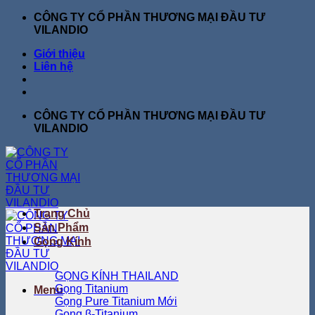
Bỏ
CÔNG TY CỔ PHẦN THƯƠNG MẠI ĐẦU TƯ
qua
VILANDIO
nội
Giới thiệu
dung
Liên hệ
CÔNG TY CỔ PHẦN THƯƠNG MẠI ĐẦU TƯ
VILANDIO
Trang Chủ
Sản Phẩm
Gọng Kính
GỌNG KÍNH THAILAND
Gọng Titanium
Menu
Gọng Pure Titanium
Gọng β-Titanium