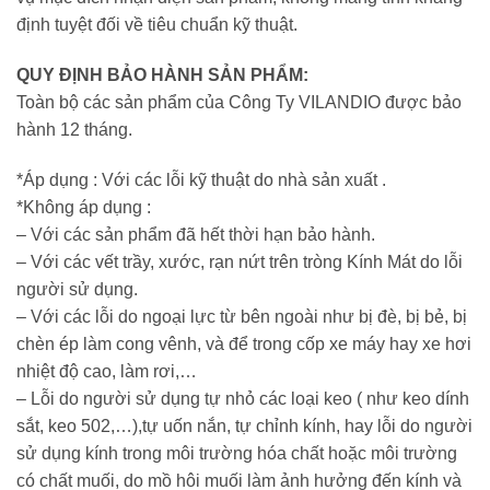
định tuyệt đối về tiêu chuẩn kỹ thuật.
QUY ĐỊNH BẢO HÀNH SẢN PHẨM:
Toàn bộ các sản phẩm của Công Ty VILANDIO được bảo
hành 12 tháng.
*Áp dụng : Với các lỗi kỹ thuật do nhà sản xuất .
*Không áp dụng :
– Với các sản phẩm đã hết thời hạn bảo hành.
– Với các vết trầy, xước, rạn nứt trên tròng Kính Mát do lỗi
người sử dụng.
– Với các lỗi do ngoại lực từ bên ngoài như bị đè, bị bẻ, bị
chèn ép làm cong vênh, và để trong cốp xe máy hay xe hơi
nhiệt độ cao, làm rơi,…
– Lỗi do người sử dụng tự nhỏ các loại keo ( như keo dính
sắt, keo 502,…),tự uốn nắn, tự chỉnh kính, hay lỗi do người
sử dụng kính trong môi trường hóa chất hoặc môi trường
có chất muối, do mồ hôi muối làm ảnh hưởng đến kính và