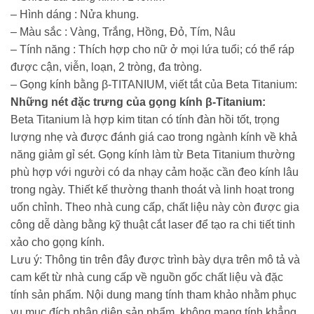
– Hình dáng : Nửa khung.
– Màu sắc : Vàng, Trắng, Hồng, Đỏ, Tím, Nâu
– Tính năng : Thích hợp cho nữ ở mọi lứa tuổi; có thể ráp
được cận, viễn, loạn, 2 tròng, đa tròng.
– Gọng kính bằng β-TITANIUM, viết tắt của Beta Titanium:
Những nét đặc trưng của gọng kính β-Titanium:
Beta Titanium là hợp kim titan có tính đàn hồi tốt, trọng
lượng nhẹ và được đánh giá cao trong ngành kính về khả
năng giảm gỉ sét. Gọng kính làm từ Beta Titanium thường
phù hợp với người có da nhạy cảm hoặc cần đeo kính lâu
trong ngày. Thiết kế thường thanh thoát và linh hoạt trong
uốn chỉnh. Theo nhà cung cấp, chất liệu này còn được gia
công dễ dàng bằng kỹ thuật cắt laser để tạo ra chi tiết tinh
xảo cho gọng kính.
Lưu ý: Thông tin trên đây được trình bày dựa trên mô tả và
cam kết từ nhà cung cấp về nguồn gốc chất liệu và đặc
tính sản phẩm. Nội dung mang tính tham khảo nhằm phục
vụ mục đích nhận diện sản phẩm, không mang tính khẳng