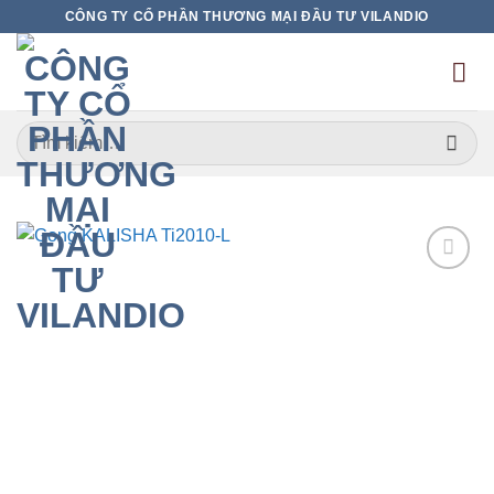
Bỏ
CÔNG TY CỔ PHẦN THƯƠNG MẠI ĐẦU TƯ VILANDIO
qua
nội
dung
Tìm
kiếm:
Add to
wishlist