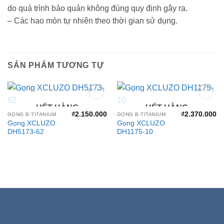
do quá trình bảo quản không đúng quy định gây ra.
– Các hao mòn tự nhiên theo thời gian sử dụng.
SẢN PHẨM TƯƠNG TỰ
HẾT HÀNG
HẾT HÀNG
Add to
Add to
wishlist
wishlist
₫
2.150.000
₫
2.370.000
GỌNG B-TITANIUM
GỌNG B-TITANIUM
Gọng XCLUZO
Gọng XCLUZO
DH5173-62
DH1175-10