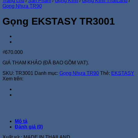
Trang chủ
/
Sản Phẩm
/
Gọng Kính
/
Gọng Kính ThaiLand
/
Gọng Nhựa TR90
Gọng EKSTASY TR3001
₫
670.000
GIÁ THAM KHẢO (ĐÃ BAO GỒM VAT).
SKU:
TR3001
Danh mục:
Gọng Nhựa TR90
Thẻ:
EKSTASY
Xem trên:
Mô tả
Đánh giá (0)
Xuất xứ : MADE IN THAILAND