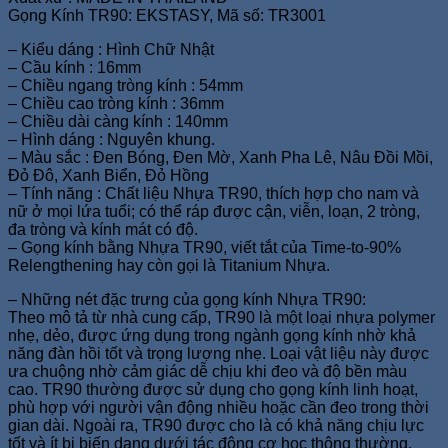
Gọng Kính TR90: EKSTASY, Mã số: TR3001
– Kiểu dáng : Hình Chữ Nhật
– Cầu kính : 16mm
– Chiều ngang tròng kính : 54mm
– Chiều cao tròng kính : 36mm
– Chiều dài càng kính : 140mm
– Hình dáng : Nguyên khung.
– Màu sắc : Đen Bóng, Đen Mờ, Xanh Pha Lê, Nâu Đồi Mồi,
Đỏ Đô, Xanh Biển, Đỏ Hồng
– Tính năng : Chất liệu Nhựa TR90, thích hợp cho nam và
nữ ở mọi lứa tuổi; có thể ráp được cận, viễn, loạn, 2 tròng,
đa tròng và kính mát có độ.
– Gọng kính bằng Nhựa TR90, viết tắt của Time-to-90%
Relengthening hay còn gọi là Titanium Nhựa.
– Những nét đặc trưng của gọng kính Nhựa TR90:
Theo mô tả từ nhà cung cấp, TR90 là một loại nhựa polymer
nhẹ, dẻo, được ứng dụng trong ngành gọng kính nhờ khả
năng đàn hồi tốt và trọng lượng nhẹ. Loại vật liệu này được
ưa chuộng nhờ cảm giác dễ chịu khi đeo và độ bền màu
cao. TR90 thường được sử dụng cho gọng kính linh hoạt,
phù hợp với người vận động nhiều hoặc cần đeo trong thời
gian dài. Ngoài ra, TR90 được cho là có khả năng chịu lực
tốt và ít bị biến dạng dưới tác động cơ học thông thường.