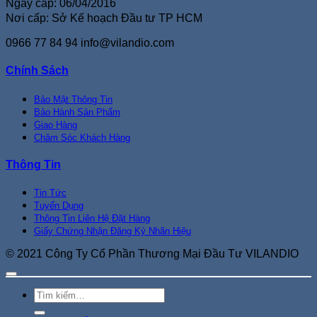
Ngày cấp: 06/04/2016
Nơi cấp: Sở Kế hoạch Đầu tư TP HCM
0966 77 84 94
info@vilandio.com
Chính Sách
Bảo Mật Thông Tin
Bảo Hành Sản Phẩm
Giao Hàng
Chăm Sóc Khách Hàng
Thông Tin
Tin Tức
Tuyển Dụng
Thông Tin Liên Hệ Đặt Hàng
Giấy Chứng Nhận Đăng Ký Nhãn Hiệu
© 2021 Công Ty Cổ Phần Thương Mại Đầu Tư VILANDIO
Tìm
kiếm: