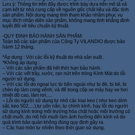
Lưu ý: Thông tin trên đây được trình bày dựa trên mô tả và
cam kết từ nhà cung cấp về nguồn gốc chất liệu và đặc tính
sản phẩm. Nội dung mang tính tham khảo nhằm phục vụ
mục đích nhận diện sản phẩm, không mang tính khẳng định
tuyệt đối về tiêu chuẩn kỹ thuật.
-QUY ĐỊNH BẢO HÀNH SẢN PHẨM:
Toàn bộ các sản phẩm của Công Ty VILANDIO được bảo
hành 12 tháng.
*Áp dụng : Với các lỗi kỹ thuật do nhà sản xuất .
*Không áp dụng :
– Với các sản phẩm đã hết thời hạn bảo hành.
– Với các vết trầy, xước, rạn nứt trên tròng Kính Mát do lỗi
người sử dụng.
– Với các lỗi do ngoại lực từ bên ngoài như bị đè, bị bẻ, bị
chèn ép làm cong vênh, và để trong cốp xe máy hay xe hơi
nhiệt độ cao, làm rơi,…
– Lỗi do người sử dụng tự nhỏ các loại keo ( như keo dính
sắt, keo 502,…),tự uốn nắn, tự chỉnh kính, hay lỗi do người
sử dụng kính trong môi trường hóa chất hoặc môi trường có
chất muối, do mồ hôi muối làm ảnh hưởng đến kính và do
quá trình bảo quản không đúng quy định gây ra.
– Các hao mòn tự nhiên theo thời gian sử dụng.