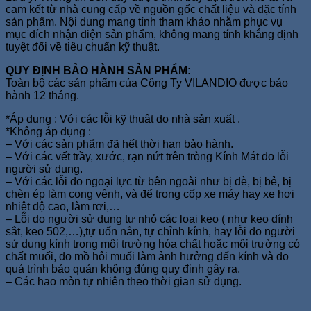
cam kết từ nhà cung cấp về nguồn gốc chất liệu và đặc tính
sản phẩm. Nội dung mang tính tham khảo nhằm phục vụ
mục đích nhận diện sản phẩm, không mang tính khẳng định
tuyệt đối về tiêu chuẩn kỹ thuật.
QUY ĐỊNH BẢO HÀNH SẢN PHẨM:
Toàn bộ các sản phẩm của Công Ty VILANDIO được bảo
hành 12 tháng.
*Áp dụng : Với các lỗi kỹ thuật do nhà sản xuất .
*Không áp dụng :
– Với các sản phẩm đã hết thời hạn bảo hành.
– Với các vết trầy, xước, rạn nứt trên tròng Kính Mát do lỗi
người sử dụng.
– Với các lỗi do ngoại lực từ bên ngoài như bị đè, bị bẻ, bị
chèn ép làm cong vênh, và để trong cốp xe máy hay xe hơi
nhiệt độ cao, làm rơi,…
– Lỗi do người sử dụng tự nhỏ các loại keo ( như keo dính
sắt, keo 502,…),tự uốn nắn, tự chỉnh kính, hay lỗi do người
sử dụng kính trong môi trường hóa chất hoặc môi trường có
chất muối, do mồ hôi muối làm ảnh hưởng đến kính và do
quá trình bảo quản không đúng quy định gây ra.
– Các hao mòn tự nhiên theo thời gian sử dụng.