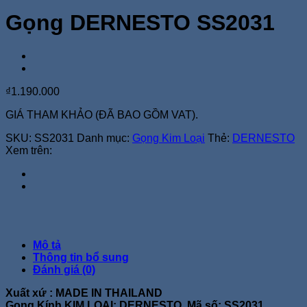
Gọng DERNESTO SS2031
₫
1.190.000
GIÁ THAM KHẢO (ĐÃ BAO GỒM VAT).
SKU:
SS2031
Danh mục:
Gọng Kim Loại
Thẻ:
DERNESTO
Xem trên:
Mô tả
Thông tin bổ sung
Đánh giá (0)
Xuất xứ : MADE IN THAILAND
Gọng Kính KIM LOẠI: DERNESTO, Mã số: SS2031