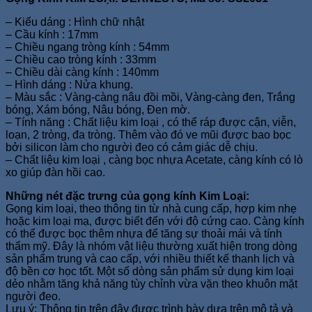
– Kiểu dáng : Hình chữ nhật
– Cầu kính : 17mm
– Chiều ngang tròng kính : 54mm
– Chiều cao tròng kính : 33mm
– Chiều dài càng kính : 140mm
– Hình dáng : Nửa khung.
– Màu sắc : Vàng-càng nâu đồi mồi, Vàng-càng đen, Trắng
bóng, Xám bóng, Nâu bóng, Đen mờ.
– Tính năng : Chất liệu kim loại , có thể ráp được cận, viễn,
loạn, 2 tròng, đa tròng. Thêm vào đó ve mũi được bao bọc
bởi silicon làm cho người đeo có cảm giác dễ chịu.
– Chất liệu kim loại , càng bọc nhựa Acetate, càng kính có lò
xo giúp đàn hồi cao.
Những nét đặc trưng của gọng kính Kim Loại:
Gọng kim loại, theo thông tin từ nhà cung cấp, hợp kim nhẹ
hoặc kim loại mạ, được biết đến với độ cứng cao. Càng kính
có thể được bọc thêm nhựa để tăng sự thoải mái và tính
thẩm mỹ. Đây là nhóm vật liệu thường xuất hiện trong dòng
sản phẩm trung và cao cấp, với nhiều thiết kế thanh lịch và
độ bền cơ học tốt. Một số dòng sản phẩm sử dụng kim loại
dẻo nhằm tăng khả năng tùy chỉnh vừa vặn theo khuôn mặt
người đeo.
Lưu ý: Thông tin trên đây được trình bày dựa trên mô tả và