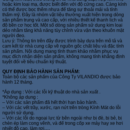
hoặc kim loại mạ, được biết đến với độ cứng cao. Càng kính
có thể được bọc thêm nhựa để tăng sự thoải mái và tính
thẩm mỹ. Đây là nhóm vật liệu thường xuất hiện trong dòng
sản phẩm trung và cao cấp, với nhiều thiết kế thanh lịch và
độ bền cơ học tốt. Một số dòng sản phẩm sử dụng kim loại
dẻo nhằm tăng khả năng tùy chỉnh vừa vặn theo khuôn mặt
người đeo.
Lưu ý: Thông tin trên đây được trình bày dựa trên mô tả và
cam kết từ nhà cung cấp về nguồn gốc chất liệu và đặc tính
sản phẩm. Nội dung mang tính tham khảo nhằm phục vụ
mục đích nhận diện sản phẩm, không mang tính khẳng định
tuyệt đối về tiêu chuẩn kỹ thuật.
QUY ĐỊNH BẢO HÀNH SẢN PHẨM:
Toàn bộ các sản phẩm của Công Ty VILANDIO được bảo
hành 12 tháng.
*Áp dụng : Với các lỗi kỹ thuật do nhà sản xuất .
*Không áp dụng :
– Với các sản phẩm đã hết thời hạn bảo hành.
– Với các vết trầy, xước, rạn nứt trên tròng Kính Mát do lỗi
người sử dụng.
– Với các lỗi do ngoại lực từ bên ngoài như bị đè, bị bẻ, bị
chèn ép làm cong vênh, và để trong cốp xe máy hay xe hơi
nhiệt độ cao, làm rơi,…