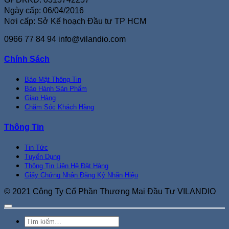
Ngày cấp: 06/04/2016
Nơi cấp: Sở Kế hoạch Đầu tư TP HCM
0966 77 84 94
info@vilandio.com
Chính Sách
Bảo Mật Thông Tin
Bảo Hành Sản Phẩm
Giao Hàng
Chăm Sóc Khách Hàng
Thông Tin
Tin Tức
Tuyển Dụng
Thông Tin Liên Hệ Đặt Hàng
Giấy Chứng Nhận Đăng Ký Nhãn Hiệu
© 2021 Công Ty Cổ Phần Thương Mại Đầu Tư VILANDIO
Tìm