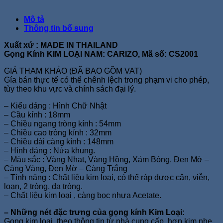
Mô tả
Thông tin bổ sung
Xuất xứ : MADE IN THAILAND
Gọng Kính KIM LOẠI NAM: CARIZO, Mã số: CS2001
GIÁ THAM KHẢO (ĐÃ BAO GỒM VAT)
Gía bán thực tế có thể chênh lệch trong phạm vi cho phép,
tùy theo khu vực và chính sách đại lý.
– Kiểu dáng : Hình Chữ Nhật
– Cầu kính : 18mm
– Chiều ngang tròng kính : 54mm
– Chiều cao tròng kính : 32mm
– Chiều dài càng kính : 148mm
– Hình dáng : Nửa khung.
– Màu sắc : Vàng Nhạt, Vàng Hồng, Xám Bóng, Đen Mờ –
Càng Vàng, Đen Mờ – Càng Trắng
– Tính năng : Chất liệu kim loại, có thể ráp được cận, viễn,
loạn, 2 tròng, đa tròng.
– Chất liệu kim loại , càng bọc nhựa Acetate.
– Những nét đặc trưng của gọng kính Kim Loại:
Gọng kim loại, theo thông tin từ nhà cung cấp, hợp kim nhẹ