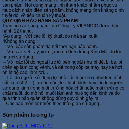
sản phẩm. Nội dung mang tính tham khảo nhằm phục vụ
mục đích nhận diện sản phẩm, không mang tính khẳng định
tuyệt đối về tiêu chuẩn kỹ thuật.
QUY ĐỊNH BẢO HÀNH SẢN PHẨM:
Toàn bộ các sản phẩm của Công Ty VILANDIO được bảo
hành 12 tháng.
*Áp dụng : Với các lỗi kỹ thuật do nhà sản xuất .
*Không áp dụng :
– Với các sản phẩm đã hết thời hạn bảo hành.
– Với các vết trầy, xước, rạn nứt trên tròng Kính Mát do lỗi
người sử dụng.
– Với các lỗi do ngoại lực từ bên ngoài như bị đè, bị bẻ, bị
chèn ép làm cong vênh, và để trong cốp xe máy hay xe hơi
nhiệt độ cao, làm rơi,…
– Lỗi do người sử dụng tự nhỏ các loại keo ( như keo dính
sắt, keo 502,…),tự uốn nắn, tự chỉnh kính, hay lỗi do người
sử dụng kính trong môi trường hóa chất hoặc môi trường có
chất muối, do mồ hôi muối làm ảnh hưởng đến kính và do
quá trình bảo quản không đúng quy định gây ra.
– Các hao mòn tự nhiên theo thời gian sử dụng.
Sản phẩm tương tự