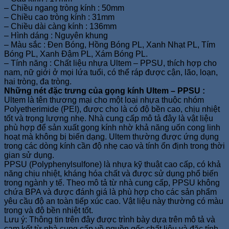
– Chiều ngang tròng kính : 50mm
– Chiều cao tròng kính : 31mm
– Chiều dài càng kính : 136mm
– Hình dáng : Nguyên khung
– Màu sắc : Đen Bóng, Hồng Bóng PL, Xanh Nhạt PL, Tím
Bóng PL, Xanh Đậm PL, Xám Bóng PL.
– Tính năng : Chất liệu nhựa Ultem – PPSU, thích hợp cho
nam, nữ giới ở mọi lứa tuổi, có thể ráp được cận, lão, loạn,
hai tròng, đa tròng.
Những nét đặc trưng của gọng kính Ultem – PPSU :
Ultem là tên thương mại cho một loại nhựa thuộc nhóm
Polyetherimide (PEI), được cho là có độ bền cao, chịu nhiệt
tốt và trọng lượng nhẹ. Nhà cung cấp mô tả đây là vật liệu
phù hợp để sản xuất gọng kính nhờ khả năng uốn cong linh
hoạt mà không bị biến dạng. Ultem thường được ứng dụng
trong các dòng kính cần độ nhẹ cao và tính ổn định trong thời
gian sử dụng.
PPSU (Polyphenylsulfone) là nhựa kỹ thuật cao cấp, có khả
năng chịu nhiệt, kháng hóa chất và được sử dụng phổ biến
trong ngành y tế. Theo mô tả từ nhà cung cấp, PPSU không
chứa BPA và được đánh giá là phù hợp cho các sản phẩm
yêu cầu độ an toàn tiếp xúc cao. Vật liệu này thường có màu
trong và độ bền nhiệt tốt.
Lưu ý: Thông tin trên đây được trình bày dựa trên mô tả và
cam kết từ nhà cung cấp về nguồn gốc chất liệu và đặc tính