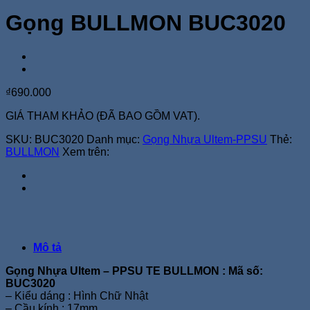
Gọng BULLMON BUC3020
₫
690.000
GIÁ THAM KHẢO (ĐÃ BAO GỒM VAT).
SKU:
BUC3020
Danh mục:
Gọng Nhựa Ultem-PPSU
Thẻ:
BULLMON
Xem trên:
Mô tả
Gọng Nhựa Ultem – PPSU TE BULLMON : Mã số:
BUC3020
– Kiểu dáng : Hình Chữ Nhật
– Cầu kính : 17mm