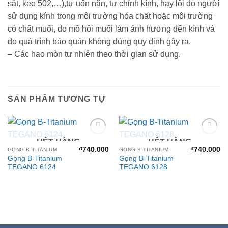
sắt, keo 502,…),tự uốn nắn, tự chỉnh kính, hay lỗi do người
sử dụng kính trong môi trường hóa chất hoặc môi trường
có chất muối, do mồ hôi muối làm ảnh hưởng đến kính và
do quá trình bảo quản không đúng quy định gây ra.
– Các hao mòn tự nhiên theo thời gian sử dụng.
SẢN PHẨM TƯƠNG TỰ
HẾT HÀNG
HẾT HÀNG
Add to
Add to
wishlist
wishlist
₫
740.000
₫
740.000
GỌNG B-TITANIUM
GỌNG B-TITANIUM
Gọng B-Titanium
Gọng B-Titanium
TEGANO 6124
TEGANO 6128