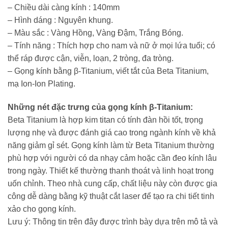
– Chiều dài càng kính : 140mm
– Hình dáng : Nguyên khung.
– Màu sắc : Vàng Hồng, Vàng Đậm, Trắng Bóng.
– Tính năng : Thích hợp cho nam và nữ ở mọi lứa tuổi; có
thể ráp được cận, viễn, loạn, 2 tròng, đa tròng.
– Gọng kính bằng β-Titanium, viết tắt của Beta Titanium,
mạ Ion-Ion Plating.
Những nét đặc trưng của gọng kính β-Titanium:
Beta Titanium là hợp kim titan có tính đàn hồi tốt, trọng
lượng nhẹ và được đánh giá cao trong ngành kính về khả
năng giảm gỉ sét. Gọng kính làm từ Beta Titanium thường
phù hợp với người có da nhạy cảm hoặc cần đeo kính lâu
trong ngày. Thiết kế thường thanh thoát và linh hoạt trong
uốn chỉnh. Theo nhà cung cấp, chất liệu này còn được gia
công dễ dàng bằng kỹ thuật cắt laser để tạo ra chi tiết tinh
xảo cho gọng kính.
Lưu ý: Thông tin trên đây được trình bày dựa trên mô tả và