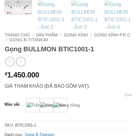
TRANG CHỦ
/
SẢN PHẨM
/
GỌNG KÍNH
/
GỌNG KÍNH P.R.C
/
GỌNG B-TITANIUM
Gọng BULLMON BTIC1001-1
1.450.000
₫
GIÁ THAM KHẢO (ĐÃ BAO GỒM VAT).
XÓA
Màu sắc
SKU:
BTIC1001-1
Danh mục:
Gọng B-Titanium