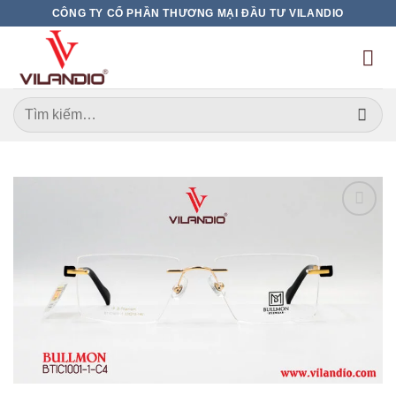
Bỏ
CÔNG TY CỔ PHẦN THƯƠNG MẠI ĐẦU TƯ VILANDIO
qua
nội
dung
Tìm
kiếm:
Add to
wishlist