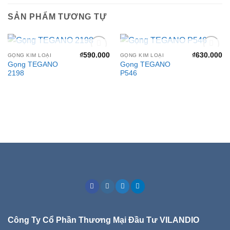
SẢN PHẨM TƯƠNG TỰ
HẾT HÀNG
HẾT HÀNG
₫
590.000
₫
630.000
GỌNG KIM LOẠI
GỌNG KIM LOẠI
Add to
Add to
Gọng TEGANO
Gọng TEGANO
wishlist
wishlist
2198
P546
Công Ty Cổ Phần Thương Mại Đầu Tư VILANDIO