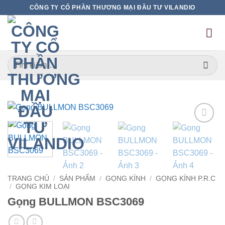
Bỏ
CÔNG TY CỔ PHẦN THƯƠNG MẠI ĐẦU TƯ VILANDIO
qua
nội
dung
Tìm
kiếm:
Add to
wishlist
TRANG CHỦ
/
SẢN PHẨM
/
GỌNG KÍNH
/
GỌNG KÍNH P.R.C
/
GỌNG KIM LOẠI
Gọng BULLMON BSC3069