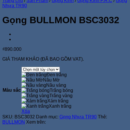
Trang chủ
/
Sản Phẩm
/
Gọng Kính
/
Gọng Kính P.R.C
/
Gọng
Nhựa TR90
Gọng BULLMON BSC3032
₫
890.000
GIÁ THAM KHẢO (ĐÃ BAO GỒM VAT).
Đen trắng
Nâu Mờ
Nâu vàng
Màu sắc
Trắng bóng
Trắng vàng
Xám trắng
Xanh trắng
Xóa
SKU:
BSC3032
Danh mục:
Gọng Nhựa TR90
Thẻ:
BULLMON
Xem trên: