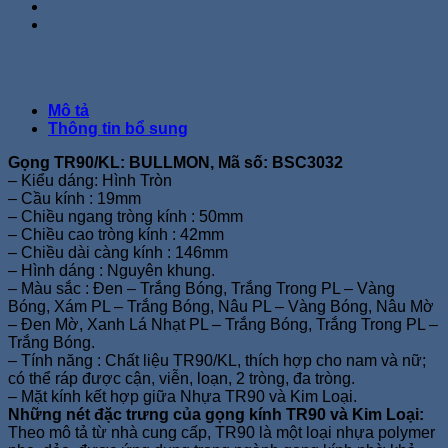
Mô tả
Thông tin bổ sung
Gọng TR90/KL: BULLMON, Mã số: BSC3032
– Kiểu dáng: Hình Tròn
– Cầu kính : 19mm
– Chiều ngang tròng kính : 50mm
– Chiều cao tròng kính : 42mm
– Chiều dài càng kính : 146mm
– Hình dáng : Nguyên khung.
– Màu sắc : Đen – Trắng Bóng, Trắng Trong PL – Vàng
Bóng, Xám PL – Trắng Bóng, Nâu PL – Vàng Bóng, Nâu Mờ
– Đen Mờ, Xanh Lá Nhạt PL – Trắng Bóng, Trắng Trong PL –
Trắng Bóng.
– Tính năng : Chất liệu TR90/KL, thích hợp cho nam và nữ;
có thể ráp được cận, viễn, loạn, 2 tròng, đa tròng.
– Mặt kính kết hợp giữa Nhựa TR90 và Kim Loại.
Những nét đặc trưng của gọng kính TR90 và Kim Loại:
Theo mô tả từ nhà cung cấp, TR90 là một loại nhựa polymer