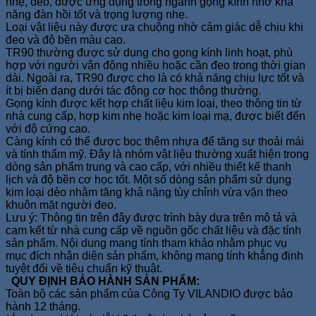
nhẹ, dẻo, được ứng dụng trong ngành gọng kính nhờ khả
năng đàn hồi tốt và trọng lượng nhẹ.
Loại vật liệu này được ưa chuộng nhờ cảm giác dễ chịu khi
đeo và độ bền màu cao.
TR90 thường được sử dụng cho gọng kính linh hoạt, phù
hợp với người vận động nhiều hoặc cần đeo trong thời gian
dài. Ngoài ra, TR90 được cho là có khả năng chịu lực tốt và
ít bị biến dạng dưới tác động cơ học thông thường.
Gọng kính được kết hợp chất liệu kim loại, theo thông tin từ
nhà cung cấp, hợp kim nhẹ hoặc kim loại mạ, được biết đến
với độ cứng cao.
Càng kính có thể được bọc thêm nhựa để tăng sự thoải mái
và tính thẩm mỹ. Đây là nhóm vật liệu thường xuất hiện trong
dòng sản phẩm trung và cao cấp, với nhiều thiết kế thanh
lịch và độ bền cơ học tốt. Một số dòng sản phẩm sử dụng
kim loại dẻo nhằm tăng khả năng tùy chỉnh vừa vặn theo
khuôn mặt người đeo.
Lưu ý: Thông tin trên đây được trình bày dựa trên mô tả và
cam kết từ nhà cung cấp về nguồn gốc chất liệu và đặc tính
sản phẩm. Nội dung mang tính tham khảo nhằm phục vụ
mục đích nhận diện sản phẩm, không mang tính khẳng định
tuyệt đối về tiêu chuẩn kỹ thuật.
QUY ĐỊNH BẢO HÀNH SẢN PHẨM:
Toàn bộ các sản phẩm của Công Ty VILANDIO được bảo
hành 12 tháng.