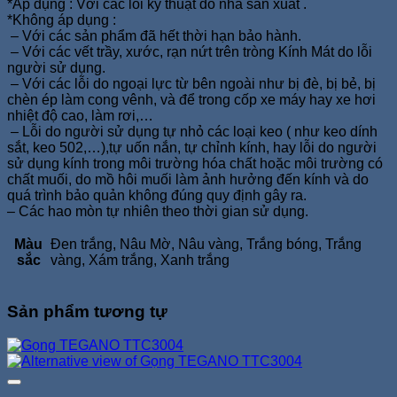
*Áp dụng : Với các lỗi kỹ thuật do nhà sản xuất .
*Không áp dụng :
– Với các sản phẩm đã hết thời hạn bảo hành.
– Với các vết trầy, xước, rạn nứt trên tròng Kính Mát do lỗi
người sử dụng.
– Với các lỗi do ngoại lực từ bên ngoài như bị đè, bị bẻ, bị
chèn ép làm cong vênh, và để trong cốp xe máy hay xe hơi
nhiệt độ cao, làm rơi,…
– Lỗi do người sử dụng tự nhỏ các loại keo ( như keo dính
sắt, keo 502,…),tự uốn nắn, tự chỉnh kính, hay lỗi do người
sử dụng kính trong môi trường hóa chất hoặc môi trường có
chất muối, do mồ hôi muối làm ảnh hưởng đến kính và do
quá trình bảo quản không đúng quy định gây ra.
– Các hao mòn tự nhiên theo thời gian sử dụng.
Màu
Đen trắng, Nâu Mờ, Nâu vàng, Trắng bóng, Trắng
sắc
vàng, Xám trắng, Xanh trắng
Sản phẩm tương tự