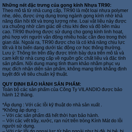
Những nét đặc trưng của gọng kính Nhựa TR90:
Theo mô tả từ nhà cung cấp, TR90 là một loại nhựa polymer
nhẹ, dẻo, được ứng dụng trong ngành gọng kính nhờ khả
năng đàn hồi tốt và trọng lượng nhẹ. Loại vật liệu này được
ưa chuộng nhờ cảm giác dễ chịu khi đeo và độ bền màu
cao. TR90 thường được sử dụng cho gọng kính linh hoạt,
phù hợp với người vận động nhiều hoặc cần đeo trong thời
gian dài. Ngoài ra, TR90 được cho là có khả năng chịu lực
tốt và ít bị biến dạng dưới tác động cơ học thông thường.
Lưu ý: Thông tin trên đây được trình bày dựa trên mô tả và
cam kết từ nhà cung cấp về nguồn gốc chất liệu và đặc tính
sản phẩm. Nội dung mang tính tham khảo nhằm phục vụ
mục đích nhận diện sản phẩm, không mang tính khẳng định
tuyệt đối về tiêu chuẩn kỹ thuật.
QUY ĐỊNH BẢO HÀNH SẢN PHẨM:
Toàn bộ các sản phẩm của Công Ty VILANDIO được bảo
hành 12 tháng.
*Áp dụng : Với các lỗi kỹ thuật do nhà sản xuất .
*Không áp dụng :
– Với các sản phẩm đã hết thời hạn bảo hành.
– Với các vết trầy, xước, rạn nứt trên tròng Kính Mát do lỗi
người sử dụng.
– Với các lỗi do ngoại lực từ bên ngoài như bị đè, bị bẻ, bị