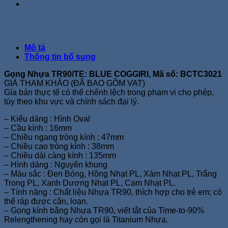
Mô tả
Thông tin bổ sung
Gọng Nhựa TR90/TE: BLUE COGGIRI, Mã số: BCTC3021
GIÁ THAM KHẢO (ĐÃ BAO GỒM VAT)
Gía bán thực tế có thể chênh lệch trong phạm vi cho phép,
tùy theo khu vực và chính sách đại lý.
– Kiểu dáng : Hình Oval
– Cầu kính : 16mm
– Chiều ngang tròng kính : 47mm
– Chiều cao tròng kính : 38mm
– Chiều dài càng kính : 135mm
– Hình dáng : Nguyên khung
– Màu sắc : Đen Bóng, Hồng Nhạt PL, Xám Nhạt PL, Trắng
Trong PL, Xanh Dương Nhạt PL, Cam Nhạt PL.
– Tính năng : Chất liệu Nhựa TR90, thích hợp cho trẻ em; có
thể ráp được cận, loạn.
– Gọng kính bằng Nhựa TR90, viết tắt của Time-to-90%
Relengthening hay còn gọi là Titanium Nhựa.